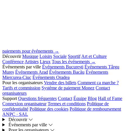
paiements pour événements →
Découvrir
Musique
Loisirs
Sociale
Sportif
Art et Culture
Conférence
Artistes
Lieux
Tous les événements →
Événements par ville
Événements București
Événements Târgu
Mureș
Événements Arad
Événements Bacău
Événements
Miercurea-Ciuc
Événements Oradea
Pour les organisateurs
Vendre des billets
Comment ça marche ?
Tarifs et commission
Système de paiement Monez
Contact
organisateurs
Support
Questions fréquentes
Contact
Équipe
Blog
Hall of Fame
Connexion organisateur
Termes et conditions
Politique de
confidentialité
Politique des cookies
Politique de remboursement
ANPC · SAL
Découvrir
Événements par ville
Pour les organisateurs