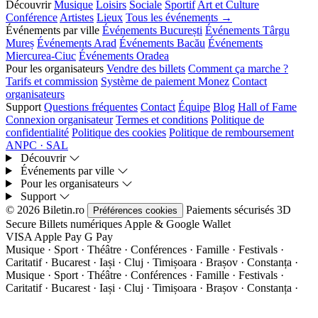
Découvrir
Musique
Loisirs
Sociale
Sportif
Art et Culture
Conférence
Artistes
Lieux
Tous les événements →
Événements par ville
Événements București
Événements Târgu
Mureș
Événements Arad
Événements Bacău
Événements
Miercurea-Ciuc
Événements Oradea
Pour les organisateurs
Vendre des billets
Comment ça marche ?
Tarifs et commission
Système de paiement Monez
Contact
organisateurs
Support
Questions fréquentes
Contact
Équipe
Blog
Hall of Fame
Connexion organisateur
Termes et conditions
Politique de
confidentialité
Politique des cookies
Politique de remboursement
ANPC · SAL
Découvrir
Événements par ville
Pour les organisateurs
Support
© 2026 Biletin.ro
Paiements sécurisés
3D
Préférences cookies
Secure
Billets numériques
Apple & Google Wallet
VISA
Apple Pay
G
Pay
Musique · Sport · Théâtre · Conférences · Famille · Festivals ·
Caritatif · Bucarest · Iași · Cluj · Timișoara · Brașov · Constanța ·
Musique · Sport · Théâtre · Conférences · Famille · Festivals ·
Caritatif · Bucarest · Iași · Cluj · Timișoara · Brașov · Constanța ·