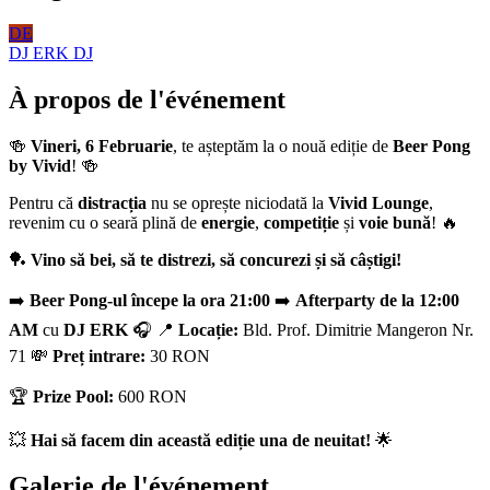
DE
DJ ERK
DJ
À propos de l'événement
🍻
Vineri, 6 Februarie
, te așteptăm la o nouă ediție de
Beer Pong
by Vivid
! 🍻
Pentru că
distracția
nu se oprește niciodată la
Vivid Lounge
,
revenim cu o seară plină de
energie
,
competiție
și
voie bună
! 🔥
🏓
Vino să bei, să te distrezi, să concurezi și să câștigi!
➡️
Beer Pong-ul începe la ora 21:00
➡️
Afterparty de la 12:00
AM
cu
DJ ERK
🎧 📍
Locație:
Bld. Prof. Dimitrie Mangeron Nr.
71 💸
Preț intrare:
30 RON
🏆
Prize Pool:
600 RON
💥
Hai să facem din această ediție una de neuitat!
🌟
Galerie de l'événement