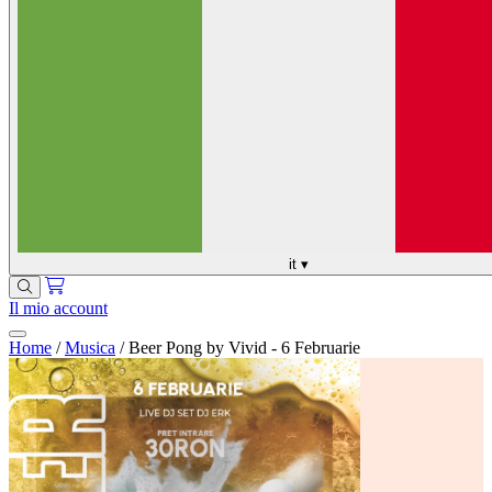
it
▾
Il mio account
Home
/
Musica
/
Beer Pong by Vivid - 6 Februarie