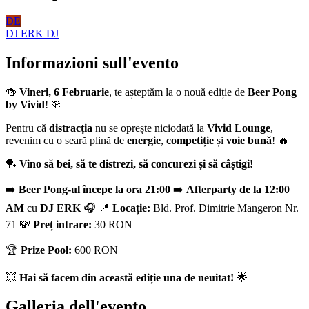
DE
DJ ERK
DJ
Informazioni sull'evento
🍻
Vineri, 6 Februarie
, te așteptăm la o nouă ediție de
Beer Pong
by Vivid
! 🍻
Pentru că
distracția
nu se oprește niciodată la
Vivid Lounge
,
revenim cu o seară plină de
energie
,
competiție
și
voie bună
! 🔥
🏓
Vino să bei, să te distrezi, să concurezi și să câștigi!
➡️
Beer Pong-ul începe la ora 21:00
➡️
Afterparty de la 12:00
AM
cu
DJ ERK
🎧 📍
Locație:
Bld. Prof. Dimitrie Mangeron Nr.
71 💸
Preț intrare:
30 RON
🏆
Prize Pool:
600 RON
💥
Hai să facem din această ediție una de neuitat!
🌟
Galleria dell'evento