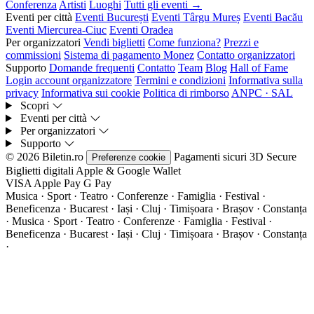
Conferenza
Artisti
Luoghi
Tutti gli eventi →
Eventi per città
Eventi București
Eventi Târgu Mureș
Eventi Bacău
Eventi Miercurea-Ciuc
Eventi Oradea
Per organizzatori
Vendi biglietti
Come funziona?
Prezzi e
commissioni
Sistema di pagamento Monez
Contatto organizzatori
Supporto
Domande frequenti
Contatto
Team
Blog
Hall of Fame
Login account organizzatore
Termini e condizioni
Informativa sulla
privacy
Informativa sui cookie
Politica di rimborso
ANPC · SAL
Scopri
Eventi per città
Per organizzatori
Supporto
© 2026 Biletin.ro
Pagamenti sicuri
3D Secure
Preferenze cookie
Biglietti digitali
Apple & Google Wallet
VISA
Apple Pay
G
Pay
Musica · Sport · Teatro · Conferenze · Famiglia · Festival ·
Beneficenza · Bucarest · Iași · Cluj · Timișoara · Brașov · Constanța
·
Musica · Sport · Teatro · Conferenze · Famiglia · Festival ·
Beneficenza · Bucarest · Iași · Cluj · Timișoara · Brașov · Constanța
·