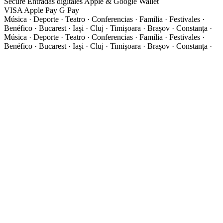
Secure
Entradas digitales
Apple & Google Wallet
VISA
Apple Pay
G
Pay
Música · Deporte · Teatro · Conferencias · Familia · Festivales ·
Benéfico · Bucarest · Iași · Cluj · Timișoara · Brașov · Constanța ·
Música · Deporte · Teatro · Conferencias · Familia · Festivales ·
Benéfico · Bucarest · Iași · Cluj · Timișoara · Brașov · Constanța ·