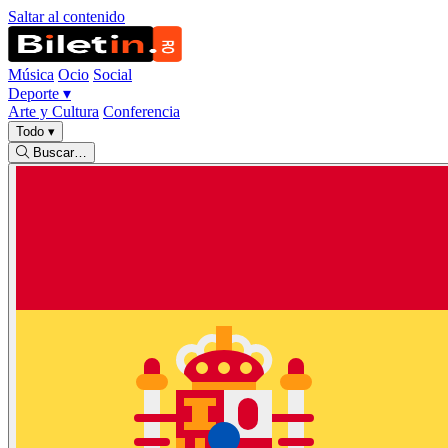
Saltar al contenido
Música
Ocio
Social
Deporte
▾
Arte y Cultura
Conferencia
Todo
▾
Buscar…