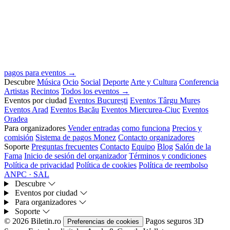
pagos para eventos →
Descubre
Música
Ocio
Social
Deporte
Arte y Cultura
Conferencia
Artistas
Recintos
Todos los eventos →
Eventos por ciudad
Eventos București
Eventos Târgu Mureș
Eventos Arad
Eventos Bacău
Eventos Miercurea-Ciuc
Eventos
Oradea
Para organizadores
Vender entradas
como funciona
Precios y
comisión
Sistema de pagos Monez
Contacto organizadores
Soporte
Preguntas frecuentes
Contacto
Equipo
Blog
Salón de la
Fama
Inicio de sesión del organizador
Términos y condiciones
Política de privacidad
Política de cookies
Política de reembolso
ANPC · SAL
Descubre
Eventos por ciudad
Para organizadores
Soporte
© 2026 Biletin.ro
Pagos seguros
3D
Preferencias de cookies