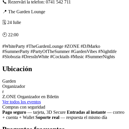
📞 Rezervări la telefon: 0741 542 711
📍 The Garden Lounge
🗓️ 24 Iulie
🕙 22:00
#WhiteParty #TheGardenLounge #ZONE #DJMarko
#SummerParty #PartyOfTheSummer #GardenVibes #Nightlife
#Slobozia #DressInWhite #Cocktails #Music #SummerNights
Ubicación
Garden
Organizador
r
Z.ONE
Organizador en Biletin
Ver todos los eventos
Compras con seguridad
Pago seguro
— tarjeta, 3D Secure
Entradas al instante
— correo
+ cuenta + Wallet
Soporte real
— respuesta el mismo día