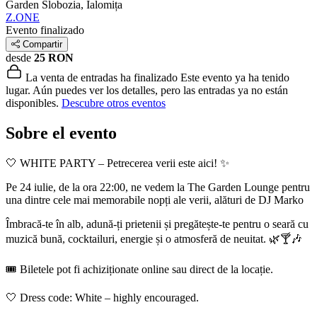
Garden
Slobozia, Ialomița
Z.ONE
Evento finalizado
Compartir
desde
25 RON
La venta de entradas ha finalizado
Este evento ya ha tenido
lugar. Aún puedes ver los detalles, pero las entradas ya no están
disponibles.
Descubre otros eventos
Sobre el evento
🤍 WHITE PARTY – Petrecerea verii este aici! ✨
Pe 24 iulie, de la ora 22:00, ne vedem la The Garden Lounge pentru
una dintre cele mai memorabile nopți ale verii, alături de DJ Marko
Îmbracă-te în alb, adună-ți prietenii și pregătește-te pentru o seară cu
muzică bună, cocktailuri, energie și o atmosferă de neuitat. 🌿🍸🎶
🎟️ Biletele pot fi achiziționate online sau direct de la locație.
🤍 Dress code: White – highly encouraged.