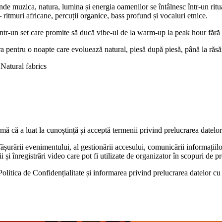
e muzica, natura, lumina și energia oamenilor se întâlnesc într-un ritu
itmuri africane, percuții organice, bass profund și vocaluri etnice.
 set care promite să ducă vibe-ul de la warm-up la peak hour fără
tru o noapte care evoluează natural, piesă după piesă, până la răsăr
Natural fabrics
rmă că a luat la cunoștință și acceptă termenii privind prelucrarea datelo
ășurării evenimentului, al gestionării accesului, comunicării informațiilor 
fii și înregistrări video care pot fi utilizate de organizator în scopuri d
es Politica de Confidențialitate și informarea privind prelucrarea datelor cu