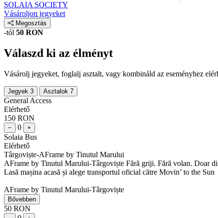
SOLAIA SOCIETY
Vásároljon jegyeket
Megosztás
-tól
50 RON
Válaszd ki az élményt
Vásárolj jegyeket, foglalj asztalt, vagy kombináld az eseményhez elér
Jegyek
3
Asztalok
7
General Access
Elérhető
150 RON
0
−
+
Solaia Bus
Elérhető
Târgoviște-AFrame by Tinutul Marului
AFrame by Tinutul Marului-Târgoviște Fără griji. Fără volan. Doar dis
Lasă mașina acasă și alege transportul oficial către Movin’ to the Sun
AFrame by Tinutul Marului-Târgoviște
Bővebben
50 RON
0