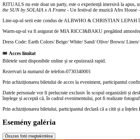
RITUALS nu este doar un party, este o experiență imersivă la apus, und
the SUN by SOLAIA x A Frame
- Un festival de muzică Afro House – r
Line-up-ul serii este condus de ALBWHO & CHRISTIAN LEPAH într-un
Warm-up-ul va fi asigurat de MIA RICCI&BAKU pregătind atmosfera pen
Dress Code: Earth Colors/ Beige/ White/ Sand/ Olive/ Brown/ Linen/ 
🎟
Acces limitat
Biletele sunt disponibile online și se epuizează rapid.
Rezervari la numarul de telefon-0730340001
Prin achiziționarea biletului de acces la eveniment, participantul confi
Datele personale vor fi prelucrate exclusiv în scopul organizării și desf
înțelege și acceptă că, în cadrul evenimentului, pot fi realizate fotogra
Prin achiziționarea biletului, participantul declară că a citit și a înțel
Esemény galéria
Összes fotó megtekintése