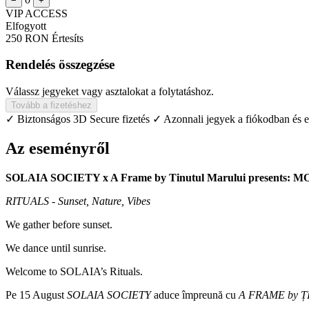
−
+
VIP ACCESS
Elfogyott
250 RON
Értesíts
Rendelés összegzése
Válassz jegyeket vagy asztalokat a folytatáshoz.
Tovább a fizetéshez
✓ Biztonságos 3D Secure fizetés
✓ Azonnali jegyek a fiókodban és 
Az eseményről
SOLAIA SOCIETY x A Frame by Tinutul Marului presents:
RITUALS - Sunset, Nature, Vibes
We gather before sunset.
We dance until sunrise.
Welcome to SOLAIA’s Rituals.
Pe 15 August
SOLAIA SOCIETY
aduce împreună cu
A FRAME by 