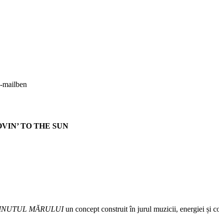
e-mailben
 MOVIN’ TO THE SUN
ȚINUTUL MĂRULUI
un concept construit în jurul muzicii, energiei și c