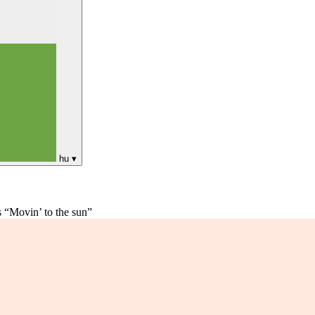
hu
▾
 “Movin’ to the sun”