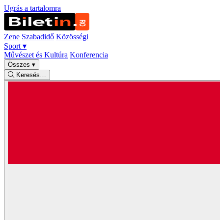
Ugrás a tartalomra
Zene
Szabadidő
Közösségi
Sport
▾
Művészet és Kultúra
Konferencia
Összes
▾
Keresés…