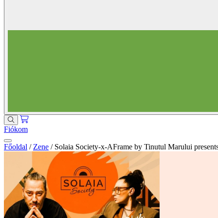
Fiókom
Főoldal
/
Zene
/
Solaia Society-x-AFrame by Tinutul Marului presents