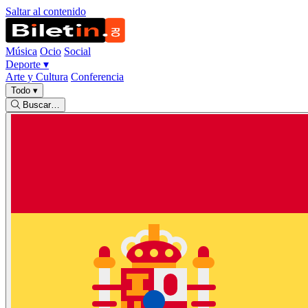
Saltar al contenido
Música
Ocio
Social
Deporte
▾
Arte y Cultura
Conferencia
Todo
▾
Buscar…