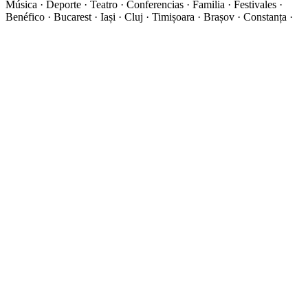
Música · Deporte · Teatro · Conferencias · Familia · Festivales ·
Benéfico · Bucarest · Iași · Cluj · Timișoara · Brașov · Constanța ·