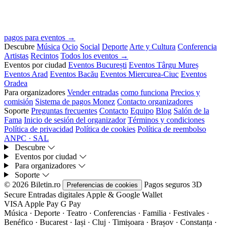
pagos para eventos →
Descubre
Música
Ocio
Social
Deporte
Arte y Cultura
Conferencia
Artistas
Recintos
Todos los eventos →
Eventos por ciudad
Eventos București
Eventos Târgu Mureș
Eventos Arad
Eventos Bacău
Eventos Miercurea-Ciuc
Eventos
Oradea
Para organizadores
Vender entradas
como funciona
Precios y
comisión
Sistema de pagos Monez
Contacto organizadores
Soporte
Preguntas frecuentes
Contacto
Equipo
Blog
Salón de la
Fama
Inicio de sesión del organizador
Términos y condiciones
Política de privacidad
Política de cookies
Política de reembolso
ANPC · SAL
Descubre
Eventos por ciudad
Para organizadores
Soporte
© 2026 Biletin.ro
Pagos seguros
3D
Preferencias de cookies
Secure
Entradas digitales
Apple & Google Wallet
VISA
Apple Pay
G
Pay
Música · Deporte · Teatro · Conferencias · Familia · Festivales ·
Benéfico · Bucarest · Iași · Cluj · Timișoara · Brașov · Constanța ·