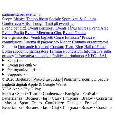
pagamenti per eventi →
Scopri
Musica
Tempo libero
Sociale
Sport
Arta & Cultura
Conferenza
Artisti
Luoghi
Tutti gli eventi →
Eventi per città
Eventi București
Eventi Târgu Mureș
Eventi Arad
Eventi Bacău
Eventi Miercurea-Ciuc
Eventi Oradea
Per organizzatori
Vendi biglietti
Come funziona?
Prezzi e
commissioni
Sistema di pagamento Monez
Contatto organizzatori
Supporto
Domande frequenti
Contatto
Team
Blog
Hall of Fame
Login account organizzatore
Termini e condizioni
Informativa sulla
privacy
Informativa sui cookie
Politica di rimborso
ANPC · SAL
Scopri
Eventi per città
Per organizzatori
Supporto
© 2026 Biletin.ro
Pagamenti sicuri
3D Secure
Preferenze cookie
Biglietti digitali
Apple & Google Wallet
VISA
Apple Pay
G
Pay
Musica · Sport · Teatro · Conferenze · Famiglia · Festival ·
Beneficenza · Bucarest · Iași · Cluj · Timișoara · Brașov · Constanța
·
Musica · Sport · Teatro · Conferenze · Famiglia · Festival ·
Beneficenza · Bucarest · Iași · Cluj · Timișoara · Brașov · Constanța
·