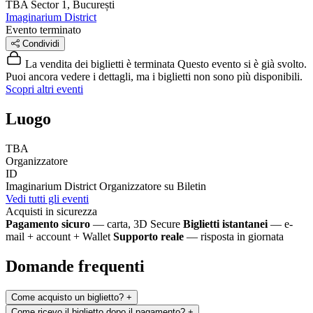
TBA
Sector 1, București
Imaginarium District
Evento terminato
Condividi
La vendita dei biglietti è terminata
Questo evento si è già svolto.
Puoi ancora vedere i dettagli, ma i biglietti non sono più disponibili.
Scopri altri eventi
Luogo
TBA
Organizzatore
ID
Imaginarium District
Organizzatore su Biletin
Vedi tutti gli eventi
Acquisti in sicurezza
Pagamento sicuro
— carta, 3D Secure
Biglietti istantanei
— e-
mail + account + Wallet
Supporto reale
— risposta in giornata
Domande frequenti
Come acquisto un biglietto?
+
Come ricevo il biglietto dopo il pagamento?
+