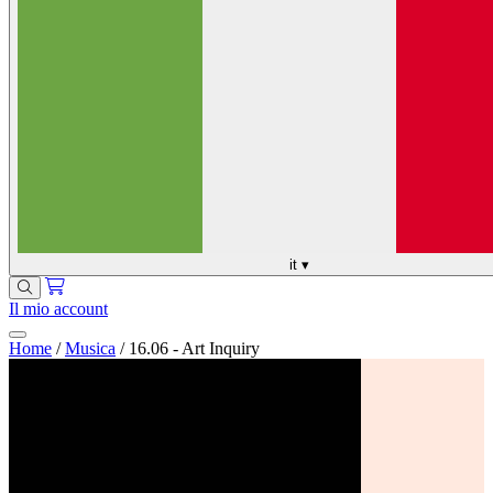
it
▾
Il mio account
Home
/
Musica
/
16.06 - Art Inquiry