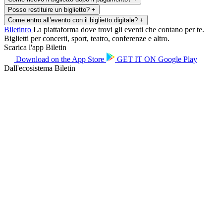
Posso restituire un biglietto?
+
Come entro all’evento con il biglietto digitale?
+
Biletin
ro
La piattaforma dove trovi gli eventi che contano per te.
Biglietti per concerti, sport, teatro, conferenze e altro.
Scarica l'app Biletin
Download on the
App Store
GET IT ON
Google Play
Dall'ecosistema Biletin