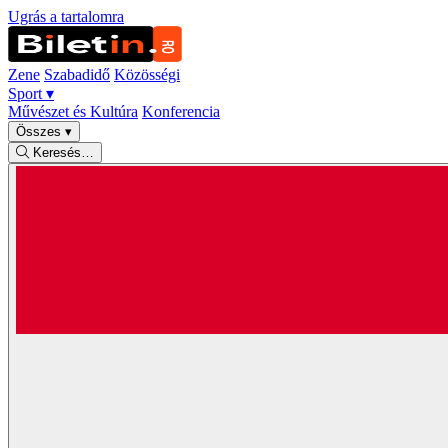
Ugrás a tartalomra
Zene
Szabadidő
Közösségi
Sport
▾
Művészet és Kultúra
Konferencia
Összes
▾
Keresés…