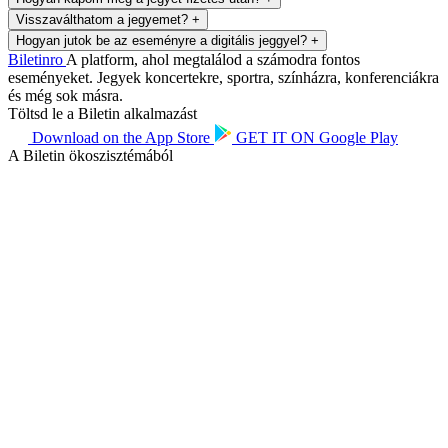
Visszaválthatom a jegyemet?
+
Hogyan jutok be az eseményre a digitális jeggyel?
+
Biletin
ro
A platform, ahol megtalálod a számodra fontos
eseményeket. Jegyek koncertekre, sportra, színházra, konferenciákra
és még sok másra.
Töltsd le a Biletin alkalmazást
Download on the
App Store
GET IT ON
Google Play
A Biletin ökoszisztémából