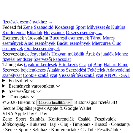
fizetések eseményekhez →
Fedezd fel
Zene
Szabadidő
Közösségi
Sport
Művészet és Kultúra
Konferencia
Előadók
Helyszínek
Összes esemény →
Események városonként
București események
Târgu Mureș
események
Arad események
Bacău események
Miercurea-Ciuc
események
Oradea események
Szervezőknek
Jegyeladás
Hogyan működik
Árak és jutalék
Monez
fizetési rendszer
Szervezői kapcsolat
Támogatás
Gyakori kérdések
Érintkezés
Csapat
Blog
Hall of Fame
Szervező bejelentkezés
Általános Szerződési Feltételek
Adatvédelmi
szabályzat
Cookie-szabályzat
Visszatérítési szabályzat
ANPC · SAL
Fedezd fel
Események városonként
Szervezőknek
Támogatás
© 2026 Biletin.ro
Biztonságos fizetés
3D
Cookie-beállítások
Secure
Digitális jegyek
Apple & Google Wallet
VISA
Apple Pay
G
Pay
Zene · Sport · Színház · Konferenciák · Család · Fesztiválok ·
Jótékonyság · Bukarest · Iași · Cluj · Timișoara · Brassó · Constanța
·
Zene · Sport · Színház · Konferenciák · Család · Fesztiválok ·