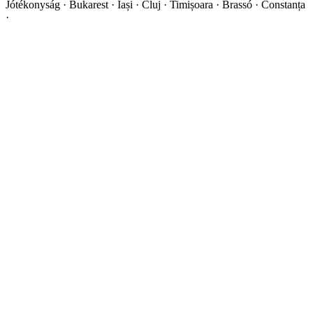
Jótékonyság · Bukarest · Iași · Cluj · Timișoara · Brassó · Constanța
·