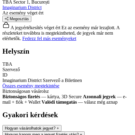
TBA
Sector 1, București
Imaginarium District
Az esemény véget ért
Megosztás
A jegyértékesítés véget ért
Ez az esemény már lezajlott. A
részleteket továbbra is megtekintheted, de jegyek már nem
elérhetők.
Fedezz fel más eseményeket
Helyszín
TBA
Szervező
ID
Imaginarium District
Szervező a Biletinen
Összes esemény megtekintése
Biztonságosan vásárolsz
Biztonságos fizetés
— kártya, 3D Secure
Azonnali jegyek
— e-
mail + fiók + Wallet
Valódi támogatás
— válasz még aznap
Gyakori kérdések
Hogyan vásárolhatok jegyet?
+
Hogyan kapom meg a jegyet fizetés után?
+