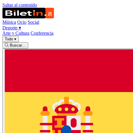
Saltar al contenido
Música
Ocio
Social
Deporte
▾
Arte y Cultura
Conferencia
Todo
▾
Buscar…