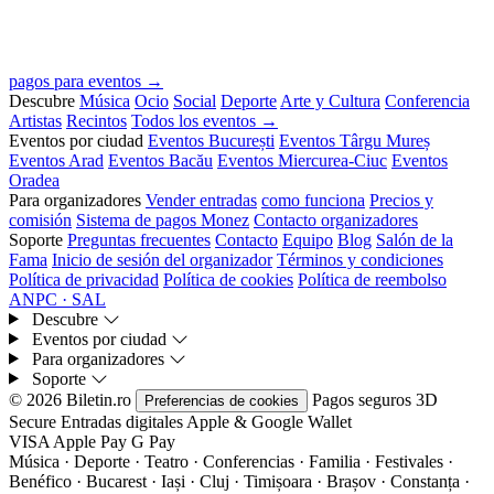
pagos para eventos →
Descubre
Música
Ocio
Social
Deporte
Arte y Cultura
Conferencia
Artistas
Recintos
Todos los eventos →
Eventos por ciudad
Eventos București
Eventos Târgu Mureș
Eventos Arad
Eventos Bacău
Eventos Miercurea-Ciuc
Eventos
Oradea
Para organizadores
Vender entradas
como funciona
Precios y
comisión
Sistema de pagos Monez
Contacto organizadores
Soporte
Preguntas frecuentes
Contacto
Equipo
Blog
Salón de la
Fama
Inicio de sesión del organizador
Términos y condiciones
Política de privacidad
Política de cookies
Política de reembolso
ANPC · SAL
Descubre
Eventos por ciudad
Para organizadores
Soporte
© 2026 Biletin.ro
Pagos seguros
3D
Preferencias de cookies
Secure
Entradas digitales
Apple & Google Wallet
VISA
Apple Pay
G
Pay
Música · Deporte · Teatro · Conferencias · Familia · Festivales ·
Benéfico · Bucarest · Iași · Cluj · Timișoara · Brașov · Constanța ·