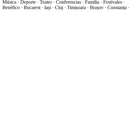
Música · Deporte · Teatro · Conferencias · Familia · Festivales ·
Benéfico · Bucarest · Iași · Cluj · Timișoara · Brașov · Constanța ·