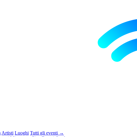
a
Artisti
Luoghi
Tutti gli eventi →