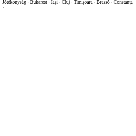
Jótékonyság · Bukarest · Iași · Cluj · Timișoara · Brassó · Constanța
·