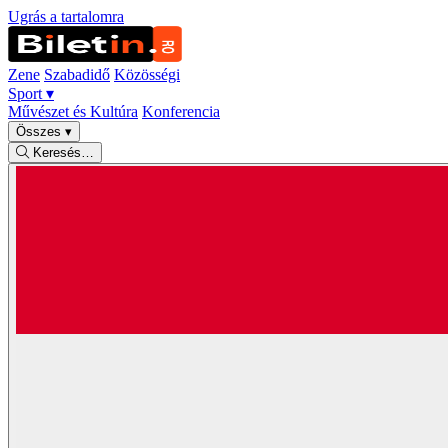
Ugrás a tartalomra
Zene
Szabadidő
Közösségi
Sport
▾
Művészet és Kultúra
Konferencia
Összes
▾
Keresés…