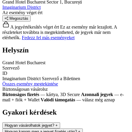
Grand Hotel Bucharest
Sector 1, București
Imaginarium District
Az esemény véget ért
Megosztás
A jegyértékesítés véget ért
Ez az esemény már lezajlott. A
részleteket továbbra is megtekintheted, de jegyek már nem
elérhetők.
Fedezz fel más eseményeket
Helyszín
Grand Hotel Bucharest
Szervező
ID
Imaginarium District
Szervező a Biletinen
Összes esemény megtekintése
Biztonságosan vásárolsz
Biztonságos fizetés
— kártya, 3D Secure
Azonnali jegyek
— e-
mail + fiók + Wallet
Valódi támogatás
— válasz még aznap
Gyakori kérdések
Hogyan vásárolhatok jegyet?
+
Hogyan kapom meg a jegyet fizetés után?
+