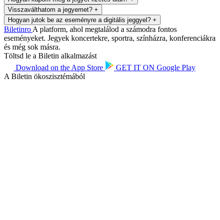
Visszaválthatom a jegyemet?
+
Hogyan jutok be az eseményre a digitális jeggyel?
+
Biletin
ro
A platform, ahol megtalálod a számodra fontos
eseményeket. Jegyek koncertekre, sportra, színházra, konferenciákra
és még sok másra.
Töltsd le a Biletin alkalmazást
Download on the
App Store
GET IT ON
Google Play
A Biletin ökoszisztémából