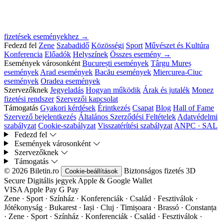
fizetések eseményekhez →
Fedezd fel
Zene
Szabadidő
Közösségi
Sport
Művészet és Kultúra
Konferencia
Előadók
Helyszínek
Összes esemény →
Események városonként
București események
Târgu Mureș
események
Arad események
Bacău események
Miercurea-Ciuc
események
Oradea események
Szervezőknek
Jegyeladás
Hogyan működik
Árak és jutalék
Monez
fizetési rendszer
Szervezői kapcsolat
Támogatás
Gyakori kérdések
Érintkezés
Csapat
Blog
Hall of Fame
Szervező bejelentkezés
Általános Szerződési Feltételek
Adatvédelmi
szabályzat
Cookie-szabályzat
Visszatérítési szabályzat
ANPC · SAL
Fedezd fel
Események városonként
Szervezőknek
Támogatás
© 2026 Biletin.ro
Biztonságos fizetés
3D
Cookie-beállítások
Secure
Digitális jegyek
Apple & Google Wallet
VISA
Apple Pay
G
Pay
Zene · Sport · Színház · Konferenciák · Család · Fesztiválok ·
Jótékonyság · Bukarest · Iași · Cluj · Timișoara · Brassó · Constanța
·
Zene · Sport · Színház · Konferenciák · Család · Fesztiválok ·