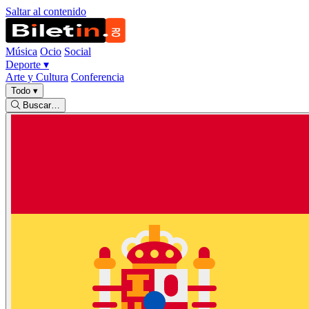
Saltar al contenido
Música
Ocio
Social
Deporte
▾
Arte y Cultura
Conferencia
Todo
▾
Buscar…