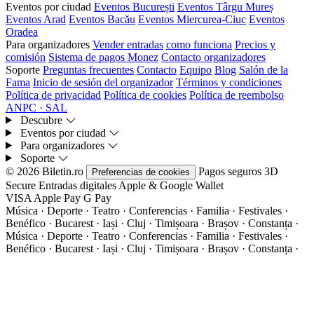
Eventos por ciudad
Eventos București
Eventos Târgu Mureș
Eventos Arad
Eventos Bacău
Eventos Miercurea-Ciuc
Eventos
Oradea
Para organizadores
Vender entradas
como funciona
Precios y
comisión
Sistema de pagos Monez
Contacto organizadores
Soporte
Preguntas frecuentes
Contacto
Equipo
Blog
Salón de la
Fama
Inicio de sesión del organizador
Términos y condiciones
Política de privacidad
Política de cookies
Política de reembolso
ANPC · SAL
Descubre
Eventos por ciudad
Para organizadores
Soporte
© 2026 Biletin.ro
Pagos seguros
3D
Preferencias de cookies
Secure
Entradas digitales
Apple & Google Wallet
VISA
Apple Pay
G
Pay
Música · Deporte · Teatro · Conferencias · Familia · Festivales ·
Benéfico · Bucarest · Iași · Cluj · Timișoara · Brașov · Constanța ·
Música · Deporte · Teatro · Conferencias · Familia · Festivales ·
Benéfico · Bucarest · Iași · Cluj · Timișoara · Brașov · Constanța ·