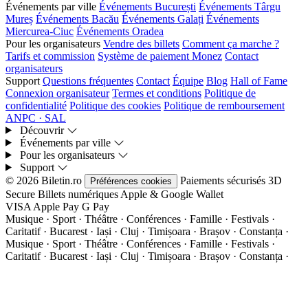
Événements par ville
Événements București
Événements Târgu
Mureș
Événements Bacău
Événements Galați
Événements
Miercurea-Ciuc
Événements Oradea
Pour les organisateurs
Vendre des billets
Comment ça marche ?
Tarifs et commission
Système de paiement Monez
Contact
organisateurs
Support
Questions fréquentes
Contact
Équipe
Blog
Hall of Fame
Connexion organisateur
Termes et conditions
Politique de
confidentialité
Politique des cookies
Politique de remboursement
ANPC · SAL
Découvrir
Événements par ville
Pour les organisateurs
Support
© 2026 Biletin.ro
Paiements sécurisés
3D
Préférences cookies
Secure
Billets numériques
Apple & Google Wallet
VISA
Apple Pay
G
Pay
Musique · Sport · Théâtre · Conférences · Famille · Festivals ·
Caritatif · Bucarest · Iași · Cluj · Timișoara · Brașov · Constanța ·
Musique · Sport · Théâtre · Conférences · Famille · Festivals ·
Caritatif · Bucarest · Iași · Cluj · Timișoara · Brașov · Constanța ·