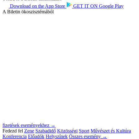
Download on the
App Store
GET IT ON
Google Play
A Biletin ökoszisztémából
fizetések eseményekhez →
Fedezd fel
Zene
Szabadidő
Közösségi
Sport
Művészet és Kultúra
Konferencia
Előadók
Helyszínek
Összes esemény →