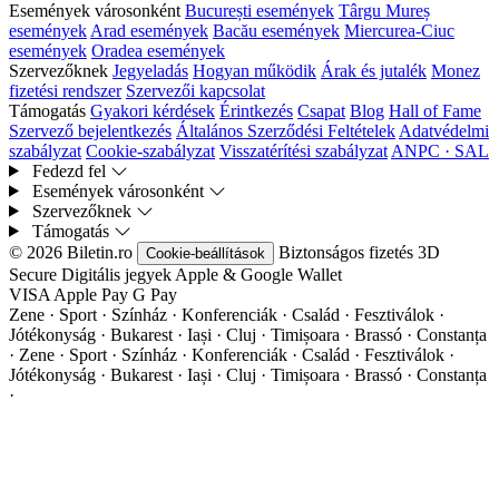
Események városonként
București események
Târgu Mureș
események
Arad események
Bacău események
Miercurea-Ciuc
események
Oradea események
Szervezőknek
Jegyeladás
Hogyan működik
Árak és jutalék
Monez
fizetési rendszer
Szervezői kapcsolat
Támogatás
Gyakori kérdések
Érintkezés
Csapat
Blog
Hall of Fame
Szervező bejelentkezés
Általános Szerződési Feltételek
Adatvédelmi
szabályzat
Cookie-szabályzat
Visszatérítési szabályzat
ANPC · SAL
Fedezd fel
Események városonként
Szervezőknek
Támogatás
© 2026 Biletin.ro
Biztonságos fizetés
3D
Cookie-beállítások
Secure
Digitális jegyek
Apple & Google Wallet
VISA
Apple Pay
G
Pay
Zene · Sport · Színház · Konferenciák · Család · Fesztiválok ·
Jótékonyság · Bukarest · Iași · Cluj · Timișoara · Brassó · Constanța
·
Zene · Sport · Színház · Konferenciák · Család · Fesztiválok ·
Jótékonyság · Bukarest · Iași · Cluj · Timișoara · Brassó · Constanța
·