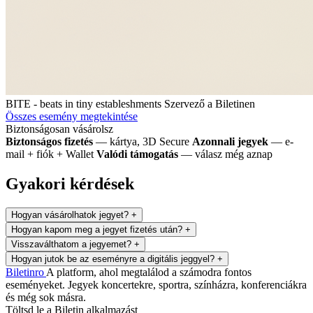
BITE - beats in tiny estableshments
Szervező a Biletinen
Összes esemény megtekintése
Biztonságosan vásárolsz
Biztonságos fizetés
— kártya, 3D Secure
Azonnali jegyek
— e-
mail + fiók + Wallet
Valódi támogatás
— válasz még aznap
Gyakori kérdések
Hogyan vásárolhatok jegyet?
+
Hogyan kapom meg a jegyet fizetés után?
+
Visszaválthatom a jegyemet?
+
Hogyan jutok be az eseményre a digitális jeggyel?
+
Biletin
ro
A platform, ahol megtalálod a számodra fontos
eseményeket. Jegyek koncertekre, sportra, színházra, konferenciákra
és még sok másra.
Töltsd le a Biletin alkalmazást