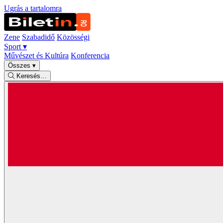
Ugrás a tartalomra
Zene
Szabadidő
Közösségi
Sport
▾
Művészet és Kultúra
Konferencia
Összes
▾
Keresés…