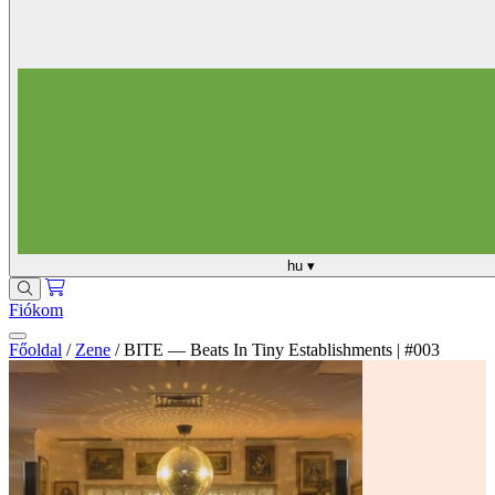
hu
▾
Fiókom
Főoldal
/
Zene
/
BITE — Beats In Tiny Establishments | #003