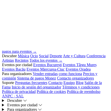
pagos para eventos →
Descubre
Música
Ocio
Social
Deporte
Arte y Cultura
Conferencia
Artistas
Recintos
Todos los eventos →
Eventos por ciudad
Eventos București
Eventos Târgu Mureș
Eventos Bacău
Eventos Miercurea-Ciuc
Eventos Oradea
Para organizadores
Vender entradas
como funciona
Precios y
comisión
Sistema de pagos Monez
Contacto organizadores
Soporte
Preguntas frecuentes
Contacto
Equipo
Blog
Salón de la
Fama
Inicio de sesión del organizador
Términos y condiciones
Política de privacidad
Política de cookies
Política de reembolso
ANPC · SAL
Descubre
Eventos por ciudad
Para organizadores