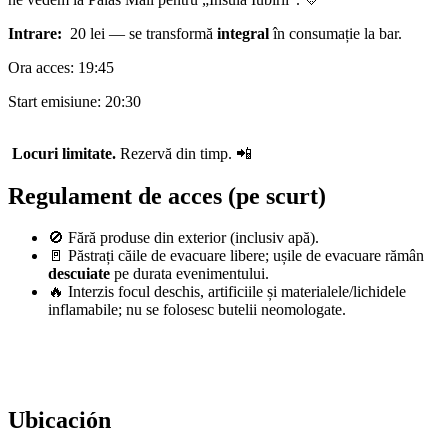
Intrare:
20 lei — se transformă
integral
în consumație la bar.
Ora acces: 19:45
Start emisiune: 20:30
Locuri limitate.
Rezervă din timp. 📲
Regulament de acces (pe scurt)
🚫 Fără produse din exterior (inclusiv apă).
🚪 Păstrați căile de evacuare libere; ușile de evacuare rămân
descuiate
pe durata evenimentului.
🔥 Interzis focul deschis, artificiile și materialele/lichidele
inflamabile; nu se folosesc butelii neomologate.
Ubicación