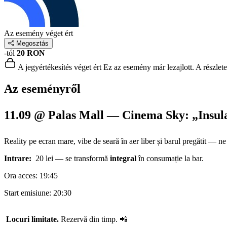
Az esemény véget ért
Megosztás
-tól
20 RON
A jegyértékesítés véget ért
Ez az esemény már lezajlott. A részlet
Az eseményről
11.09 @ Palas Mall — Cinema Sky: „Insula
Reality pe ecran mare, vibe de seară în aer liber și barul pregătit — n
Intrare:
20 lei — se transformă
integral
în consumație la bar.
Ora acces: 19:45
Start emisiune: 20:30
Locuri limitate.
Rezervă din timp. 📲