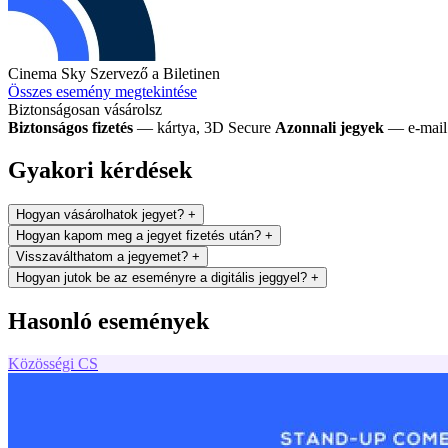
Cinema Sky
Szervező a Biletinen
Összes esemény megtekintése
Biztonságosan vásárolsz
Biztonságos fizetés
— kártya, 3D Secure
Azonnali jegyek
— e-mail 
Gyakori kérdések
Hogyan vásárolhatok jegyet?
+
Hogyan kapom meg a jegyet fizetés után?
+
Visszaválthatom a jegyemet?
+
Hogyan jutok be az eseményre a digitális jeggyel?
+
Hasonló események
Közösségi
CS