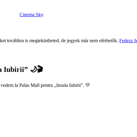
Cinema Sky
eket továbbra is megtekintheted, de jegyek már nem elérhetők.
Fedezz f
 Iubirii” 🌙🎬
e vedem la Palas Mall pentru „Insula Iubirii”. 💛