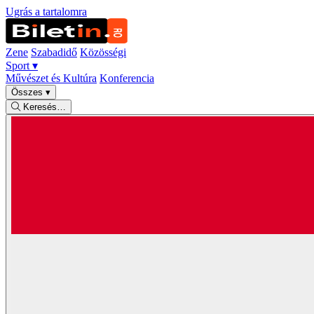
Ugrás a tartalomra
Zene
Szabadidő
Közösségi
Sport
▾
Művészet és Kultúra
Konferencia
Összes
▾
Keresés…