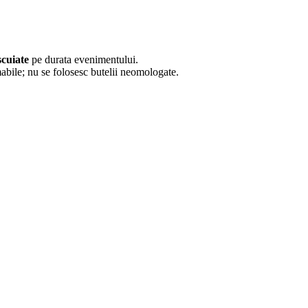
scuiate
pe durata evenimentului.
lamabile; nu se folosesc butelii neomologate.