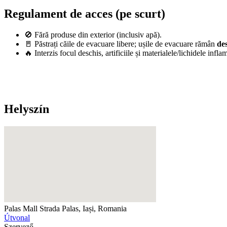
Regulament de acces (pe scurt)
🚫 Fără produse din exterior (inclusiv apă).
🚪 Păstrați căile de evacuare libere; ușile de evacuare rămân
de
🔥 Interzis focul deschis, artificiile și materialele/lichidele inf
Helyszín
Palas Mall
Strada Palas, Iași, Romania
Útvonal
Szervező