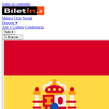
Saltar al contenido
Música
Ocio
Social
Deporte
▾
Arte y Cultura
Conferencia
Todo
▾
Buscar…