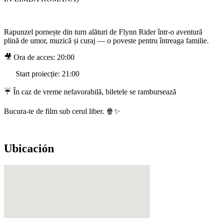
Rapunzel pornește din turn alături de Flynn Rider într-o aventură
plină de umor, muzică și curaj — o poveste pentru întreaga familie.
🎥 Ora de acces: 20:00
Start proiecție: 21:00
☔ În caz de vreme nefavorabilă, biletele se rambursează
Bucura-te de film sub cerul liber. 🍿✨
Ubicación