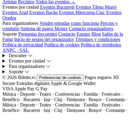
Artistas
Recintos
Todos los eventos →
Eventos por ciudad
Eventos București
Eventos Târgu Mureș
Eventos Arad
Eventos Bacău
Eventos Miercurea-Ciuc
Eventos
Oradea
Para organizadores
Vender entradas
como funciona
Precios y
comisión
Sistema de pagos Monez
Contacto organizadores
Soporte
Preguntas frecuentes
Contacto
Equipo
Blog
Salón de la
Fama
Inicio de sesión del organizador
Términos y condiciones
Política de privacidad
Política de cookies
Política de reembolso
ANPC · SAL
Descubre
Eventos por ciudad
Para organizadores
Soporte
© 2026 Biletin.ro
Pagos seguros
3D
Preferencias de cookies
Secure
Entradas digitales
Apple & Google Wallet
VISA
Apple Pay
G
Pay
Música · Deporte · Teatro · Conferencias · Familia · Festivales ·
Benéfico · Bucarest · Iași · Cluj · Timișoara · Brașov · Constanța ·
Música · Deporte · Teatro · Conferencias · Familia · Festivales ·
Benéfico · Bucarest · Iași · Cluj · Timișoara · Brașov · Constanța ·