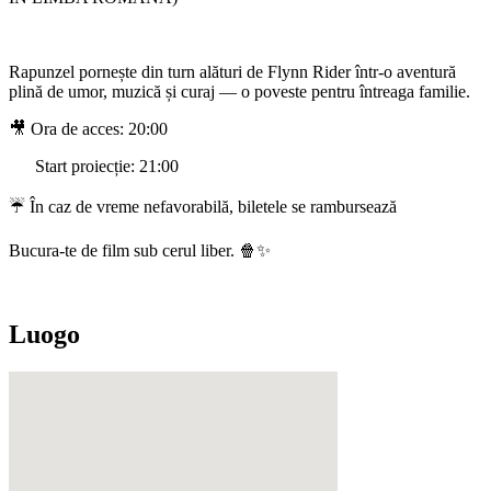
Rapunzel pornește din turn alături de Flynn Rider într-o aventură
plină de umor, muzică și curaj — o poveste pentru întreaga familie.
🎥 Ora de acces: 20:00
Start proiecție: 21:00
☔ În caz de vreme nefavorabilă, biletele se rambursează
Bucura-te de film sub cerul liber. 🍿✨
Luogo