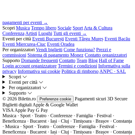
pagamenti per eventi →
Scopri
Musica
Tempo libero
Sociale
Sport
Arta & Cultura
Conferenza
Artisti
Luoghi
Tutti gli eventi →
Eventi per città
Eventi București
Eventi Târgu Mureș
Eventi Bacău
Eventi Miercurea-Ciuc
Eventi Oradea
Per organizzatori
Vendi biglietti
Come funziona?
Prezzi e
commissioni
Sistema di pagamento Monez
Contatto organizzatori
Supporto
Domande frequenti
Contatto
Team
Blog
Hall of Fame
Login account organizzatore
Termini e condizioni
Informativa sulla
privacy
Informativa sui cookie
Politica di rimborso
ANPC · SAL
Scopri
Eventi per città
Per organizzatori
Supporto
© 2026 Biletin.ro
Pagamenti sicuri
3D Secure
Preferenze cookie
Biglietti digitali
Apple & Google Wallet
VISA
Apple Pay
G
Pay
Musica · Sport · Teatro · Conferenze · Famiglia · Festival ·
Beneficenza · Bucarest · Iași · Cluj · Timișoara · Brașov · Constanța
·
Musica · Sport · Teatro · Conferenze · Famiglia · Festival ·
Beneficenza · Bucarest · Iași · Cluj · Timișoara · Brașov · Constanța