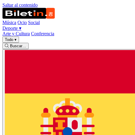
Saltar al contenido
Música
Ocio
Social
Deporte
▾
Arte y Cultura
Conferencia
Todo
▾
Buscar…