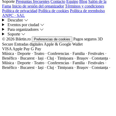
Soporte
Preguntas frecuentes
Contacto
Equipo
Blog
Salón de la
Fama
Inicio de sesión del organizador
Términos y condiciones
Política de privacidad
Política de cookies
Política de reembolso
ANPC · SAL
Descubre
Eventos por ciudad
Para organizadores
Soporte
© 2026 Biletin.ro
Pagos seguros
3D
Preferencias de cookies
Secure
Entradas digitales
Apple & Google Wallet
VISA
Apple Pay
G
Pay
Música · Deporte · Teatro · Conferencias · Familia · Festivales ·
Benéfico · Bucarest · Iași · Cluj · Timișoara · Brașov · Constanța ·
Música · Deporte · Teatro · Conferencias · Familia · Festivales ·
Benéfico · Bucarest · Iași · Cluj · Timișoara · Brașov · Constanța ·