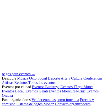
pagos para eventos →
Descubre
Música
Ocio
Social
Deporte
Arte y Cultura
Conferencia
Artistas
Recintos
Todos los eventos →
Eventos por ciudad
Eventos București
Eventos Târgu Mureș
Eventos Bacău
Eventos Galați
Eventos Miercurea-Ciuc
Eventos
Oradea
Para organizadores
Vender entradas
como funciona
Precios y
comisión
Sistema de pagos Monez
Contacto organizadores