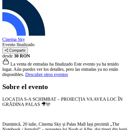
Cinema Sky
Evento finalizado
Compartir
desde
30 RON
La venta de entradas ha finalizado
Este evento ya ha tenido
lugar. Aún puedes ver los detalles, pero las entradas ya no están
disponibles.
Descubre otros eventos
Sobre el evento
LOCAȚIA S-A SCHIMBAT – PROIECȚIA VA AVEA LOC ÎN
GRĂDINA PALAS 🎥🩵
Duminică, 20 iulie, Cinema Sky și Palas Mall Iași prezintă „The
Notebook / Jurnalul” – povestea lui Noah și Allie, doi tineri din lumi