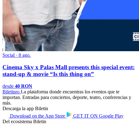
Social · 8 ago.
Cinema Sky x Palas Mall presents this special event:
stand-up & movie “Is this thing on”
desde
40 RON
Biletin
ro
La plataforma donde encuentras los eventos que te
importan. Entradas para conciertos, deporte, teatro, conferencias y
más.
Descarga la app Biletin
Download on the
App Store
GET IT ON
Google Play
Del ecosistema Biletin