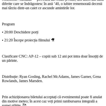
diferite care se îndrăgostesc în anii ’40, o iubire rememorată decenii
mai târziu dintr-un caiet ce ascunde amintirile lor.
Program
• 20:00 Deschidere porți
• 21:20 Începe proiecția filmului 🎥
Clasificare CNC: AP-12 – copiii sub 12 ani pot intra doar însoțiți de
un părinte.
Distribuție: Ryan Gosling, Rachel McAdams, James Garner, Gena
Rowlands, James Marsden.
Prin achiziționarea biletului acceptați că evenimentul poate fi anulat
din motive meteo; în acest caz veți primi rambursarea integrală a
sumei plătite. 🥰