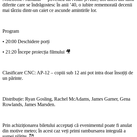
diferite care se îndrăgostesc în anii ’40, o iubire rememorată decenii
mai târziu dintr-un caiet ce ascunde amintirile lor.
Program
• 20:00 Deschidere porți
• 21:20 Începe proiecția filmului 🎥
Clasificare CNC: AP-12 – copiii sub 12 ani pot intra doar însoțiți de
un părinte.
Distribuție: Ryan Gosling, Rachel McAdams, James Garner, Gena
Rowlands, James Marsden.
Prin achiziționarea biletului acceptați că evenimentul poate fi anulat
din motive meteo; în acest caz veți primi rambursarea integrală a
sumei plătite. 🥰