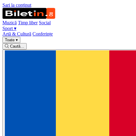
Sari la conținut
Muzică
Timp liber
Social
Sport
▾
Artă & Cultură
Conferințe
Toate
▾
Caută…