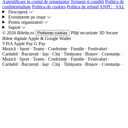
Autentificare în contul de organizator
Termeni și condiții
Politica de
confidențialitate
Politica de cookies
Politica de refund
ANPC · SAL
Descoperă
Evenimente pe orașe
Pentru organizatori
Suport
© 2026 Biletin.ro
Plăți securizate
3D Secure
Preferințe cookies
Bilete digitale
Apple & Google Wallet
VISA
Apple Pay
G
Pay
Muzică · Sport · Teatru · Conferințe · Familie · Festivaluri ·
Caritabil · București · Iași · Cluj · Timișoara · Brașov · Constanța ·
Muzică · Sport · Teatru · Conferințe · Familie · Festivaluri ·
Caritabil · București · Iași · Cluj · Timișoara · Brașov · Constanța ·