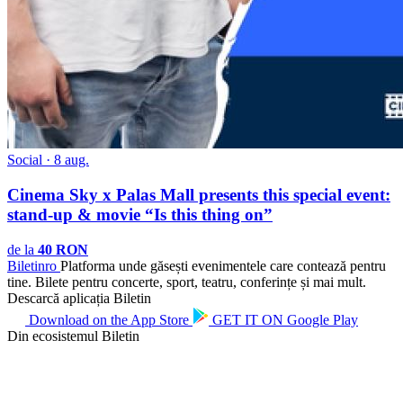
Social · 8 aug.
Cinema Sky x Palas Mall presents this special event:
stand-up & movie “Is this thing on”
de la
40 RON
Biletin
ro
Platforma unde găsești evenimentele care contează pentru
tine. Bilete pentru concerte, sport, teatru, conferințe și mai mult.
Descarcă aplicația Biletin
Download on the
App Store
GET IT ON
Google Play
Din ecosistemul Biletin