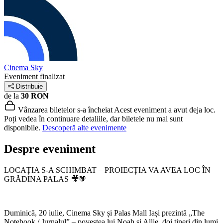
Cinema Sky
Eveniment finalizat
Distribuie
de la
30 RON
Vânzarea biletelor s-a încheiat
Acest eveniment a avut deja loc.
Poți vedea în continuare detaliile, dar biletele nu mai sunt
disponibile.
Descoperă alte evenimente
Despre eveniment
LOCAȚIA S-A SCHIMBAT – PROIECȚIA VA AVEA LOC ÎN
GRĂDINA PALAS 🎥🩵
Duminică, 20 iulie, Cinema Sky și Palas Mall Iași prezintă „The
Notebook / Jurnalul” – povestea lui Noah și Allie, doi tineri din lumi