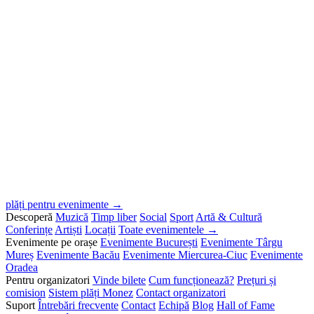
plăți pentru evenimente →
Descoperă
Muzică
Timp liber
Social
Sport
Artă & Cultură
Conferințe
Artiști
Locații
Toate evenimentele →
Evenimente pe orașe
Evenimente București
Evenimente Târgu
Mureș
Evenimente Bacău
Evenimente Miercurea-Ciuc
Evenimente
Oradea
Pentru organizatori
Vinde bilete
Cum funcționează?
Prețuri și
comision
Sistem plăți Monez
Contact organizatori
Suport
Întrebări frecvente
Contact
Echipă
Blog
Hall of Fame