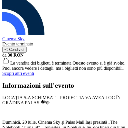
Cinema Sky
Evento terminato
Condividi
da
30 RON
La vendita dei biglietti è terminata
Questo evento si è già svolto.
Puoi ancora vedere i dettagli, ma i biglietti non sono più disponibili.
Scopri altri eventi
Informazioni sull'evento
LOCAȚIA S-A SCHIMBAT – PROIECȚIA VA AVEA LOC ÎN
GRĂDINA PALAS 🎥🩵
Duminică, 20 iulie, Cinema Sky și Palas Mall Iași prezintă „The
Notebook / Jurnalul” – povestea lui Noah și Allie, doi tineri din lumi