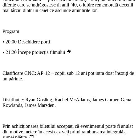
diferite care se îndrăgostesc în anii ’40, o iubire rememorată decenii
mai târziu dintr-un caiet ce ascunde amintirile lor.
Program
• 20:00 Deschidere porți
• 21:20 Începe proiecția filmului 🎥
Clasificare CNC: AP-12 – copiii sub 12 ani pot intra doar însoțiți de
un părinte.
Distribuție: Ryan Gosling, Rachel McAdams, James Garner, Gena
Rowlands, James Marsden.
Prin achiziționarea biletului acceptați că evenimentul poate fi anulat
din motive meteo; în acest caz veți primi rambursarea integrală a
sumei plătite. 🥰