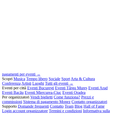
pagamenti per eventi →
Scopri
Musica
Tempo libero
Sociale
Sport
Arta & Cultura
Conferenza
Artisti
Luoghi
Tutti gli eventi →
Eventi per città
Eventi București
Eventi Târgu Mureș
Eventi Arad
Eventi Bacău
Eventi Miercurea-Ciuc
Eventi Oradea
Per organizzatori
Vendi biglietti
Come funziona?
Prezzi e
commissioni
Sistema di pagamento Monez
Contatto organizzatori
Supporto
Domande frequenti
Contatto
Team
Blog
Hall of Fame
Login account organizzatore
Termini e condizioni
Informativa sulla