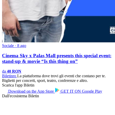
Sociale · 8 ago
Cinema Sky x Palas Mall presents this special event:
stand-up & movie “Is this thing on”
da
40 RON
Biletin
ro
La piattaforma dove trovi gli eventi che contano per te.
Biglietti per concerti, sport, teatro, conferenze e altro.
Scarica l'app Biletin
Download on the
App Store
GET IT ON
Google Play
Dall'ecosistema Biletin