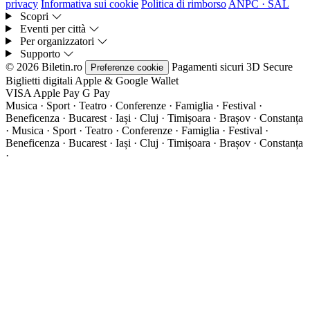
privacy
Informativa sui cookie
Politica di rimborso
ANPC · SAL
Scopri
Eventi per città
Per organizzatori
Supporto
© 2026 Biletin.ro
Pagamenti sicuri
3D Secure
Preferenze cookie
Biglietti digitali
Apple & Google Wallet
VISA
Apple Pay
G
Pay
Musica · Sport · Teatro · Conferenze · Famiglia · Festival ·
Beneficenza · Bucarest · Iași · Cluj · Timișoara · Brașov · Constanța
·
Musica · Sport · Teatro · Conferenze · Famiglia · Festival ·
Beneficenza · Bucarest · Iași · Cluj · Timișoara · Brașov · Constanța
·