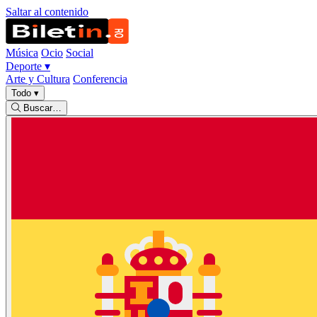
Saltar al contenido
Música
Ocio
Social
Deporte
▾
Arte y Cultura
Conferencia
Todo
▾
Buscar…