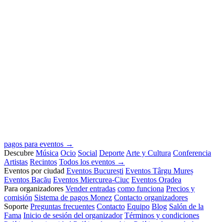
pagos para eventos →
Descubre
Música
Ocio
Social
Deporte
Arte y Cultura
Conferencia
Artistas
Recintos
Todos los eventos →
Eventos por ciudad
Eventos București
Eventos Târgu Mureș
Eventos Bacău
Eventos Miercurea-Ciuc
Eventos Oradea
Para organizadores
Vender entradas
como funciona
Precios y
comisión
Sistema de pagos Monez
Contacto organizadores
Soporte
Preguntas frecuentes
Contacto
Equipo
Blog
Salón de la
Fama
Inicio de sesión del organizador
Términos y condiciones