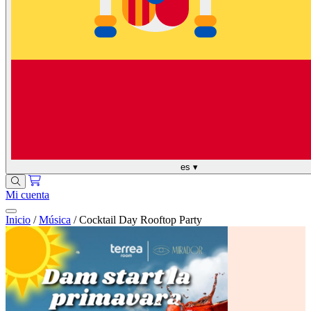
es
▾
Mi cuenta
Inicio
/
Música
/
Cocktail Day Rooftop Party