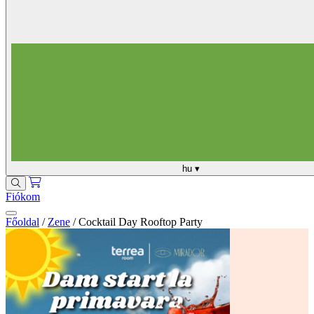
hu
▾
Fiókom
Főoldal
/
Zene
/
Cocktail Day Rooftop Party