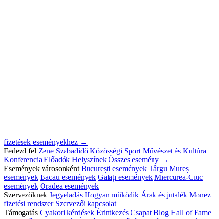
fizetések eseményekhez →
Fedezd fel
Zene
Szabadidő
Közösségi
Sport
Művészet és Kultúra
Konferencia
Előadók
Helyszínek
Összes esemény →
Események városonként
București események
Târgu Mureș
események
Bacău események
Galați események
Miercurea-Ciuc
események
Oradea események
Szervezőknek
Jegyeladás
Hogyan működik
Árak és jutalék
Monez
fizetési rendszer
Szervezői kapcsolat
Támogatás
Gyakori kérdések
Érintkezés
Csapat
Blog
Hall of Fame