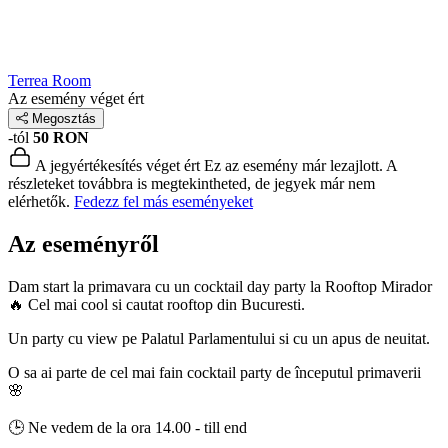
Terrea Room
Az esemény véget ért
Megosztás
-tól
50 RON
A jegyértékesítés véget ért
Ez az esemény már lezajlott. A
részleteket továbbra is megtekintheted, de jegyek már nem
elérhetők.
Fedezz fel más eseményeket
Az eseményről
Dam start la primavara cu un cocktail day party la Rooftop Mirador
🔥 Cel mai cool si cautat rooftop din Bucuresti.
Un party cu view pe Palatul Parlamentului si cu un apus de neuitat.
O sa ai parte de cel mai fain cocktail party de începutul primaverii
🌸
🕒 Ne vedem de la ora 14.00 - till end