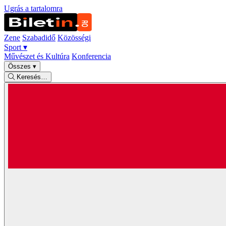
Ugrás a tartalomra
Zene
Szabadidő
Közösségi
Sport
▾
Művészet és Kultúra
Konferencia
Összes
▾
Keresés…