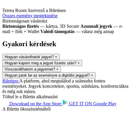
Terrea Room
Szervező a Biletinen
Összes esemény megtekintése
Biztonságosan vásárolsz
Biztonságos fizetés
— kártya, 3D Secure
Azonnali jegyek
— e-
mail + fiók + Wallet
Valódi támogatás
— válasz még aznap
Gyakori kérdések
Hogyan vásárolhatok jegyet?
+
Hogyan kapom meg a jegyet fizetés után?
+
Visszaválthatom a jegyemet?
+
Hogyan jutok be az eseményre a digitális jeggyel?
+
Biletin
ro
A platform, ahol megtalálod a számodra fontos
eseményeket. Jegyek koncertekre, sportra, színházra, konferenciákra
és még sok másra.
Töltsd le a Biletin alkalmazást
Download on the
App Store
GET IT ON
Google Play
A Biletin ökoszisztémából