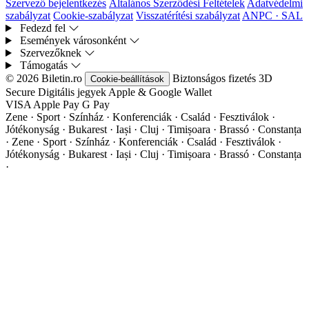
Szervező bejelentkezés
Általános Szerződési Feltételek
Adatvédelmi
szabályzat
Cookie-szabályzat
Visszatérítési szabályzat
ANPC · SAL
Fedezd fel
Események városonként
Szervezőknek
Támogatás
© 2026 Biletin.ro
Biztonságos fizetés
3D
Cookie-beállítások
Secure
Digitális jegyek
Apple & Google Wallet
VISA
Apple Pay
G
Pay
Zene · Sport · Színház · Konferenciák · Család · Fesztiválok ·
Jótékonyság · Bukarest · Iași · Cluj · Timișoara · Brassó · Constanța
·
Zene · Sport · Színház · Konferenciák · Család · Fesztiválok ·
Jótékonyság · Bukarest · Iași · Cluj · Timișoara · Brassó · Constanța
·