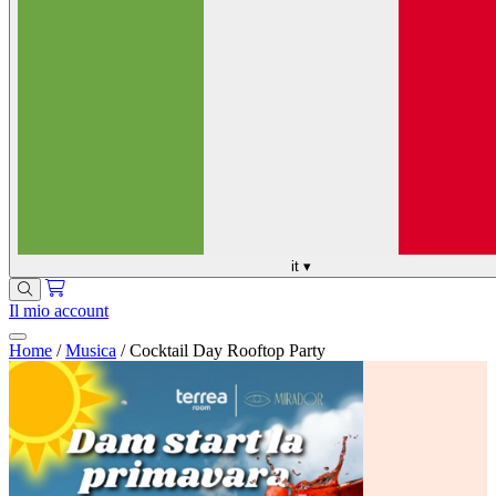
it
▾
Il mio account
Home
/
Musica
/
Cocktail Day Rooftop Party