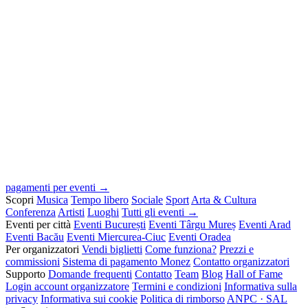
pagamenti per eventi →
Scopri
Musica
Tempo libero
Sociale
Sport
Arta & Cultura
Conferenza
Artisti
Luoghi
Tutti gli eventi →
Eventi per città
Eventi București
Eventi Târgu Mureș
Eventi Arad
Eventi Bacău
Eventi Miercurea-Ciuc
Eventi Oradea
Per organizzatori
Vendi biglietti
Come funziona?
Prezzi e
commissioni
Sistema di pagamento Monez
Contatto organizzatori
Supporto
Domande frequenti
Contatto
Team
Blog
Hall of Fame
Login account organizzatore
Termini e condizioni
Informativa sulla
privacy
Informativa sui cookie
Politica di rimborso
ANPC · SAL