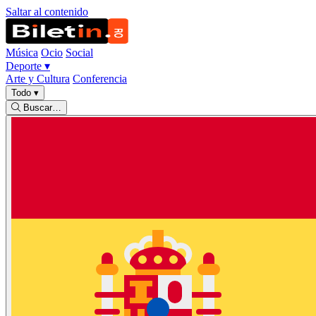
Saltar al contenido
Música
Ocio
Social
Deporte
▾
Arte y Cultura
Conferencia
Todo
▾
Buscar…