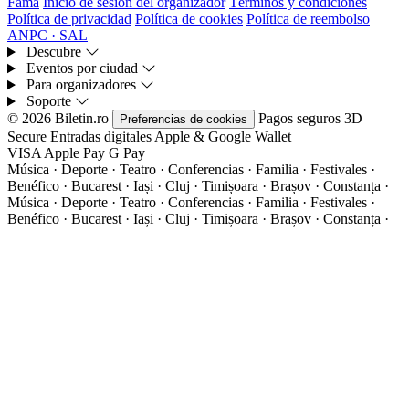
Fama
Inicio de sesión del organizador
Términos y condiciones
Política de privacidad
Política de cookies
Política de reembolso
ANPC · SAL
Descubre
Eventos por ciudad
Para organizadores
Soporte
© 2026 Biletin.ro
Pagos seguros
3D
Preferencias de cookies
Secure
Entradas digitales
Apple & Google Wallet
VISA
Apple Pay
G
Pay
Música · Deporte · Teatro · Conferencias · Familia · Festivales ·
Benéfico · Bucarest · Iași · Cluj · Timișoara · Brașov · Constanța ·
Música · Deporte · Teatro · Conferencias · Familia · Festivales ·
Benéfico · Bucarest · Iași · Cluj · Timișoara · Brașov · Constanța ·