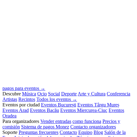
pagos para eventos →
Descubre
Música
Ocio
Social
Deporte
Arte y Cultura
Conferencia
Artistas
Recintos
Todos los eventos →
Eventos por ciudad
Eventos București
Eventos Târgu Mureș
Eventos Arad
Eventos Bacău
Eventos Miercurea-Ciuc
Eventos
Oradea
Para organizadores
Vender entradas
como funciona
Precios y
comisión
Sistema de pagos Monez
Contacto organizadores
Soporte
Preguntas frecuentes
Contacto
Equipo
Blog
Salón de la