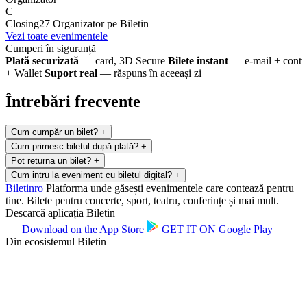
C
Closing27
Organizator pe Biletin
Vezi toate evenimentele
Cumperi în siguranță
Plată securizată
— card, 3D Secure
Bilete instant
— e-mail + cont
+ Wallet
Suport real
— răspuns în aceeași zi
Întrebări frecvente
Cum cumpăr un bilet?
+
Cum primesc biletul după plată?
+
Pot returna un bilet?
+
Cum intru la eveniment cu biletul digital?
+
Biletin
ro
Platforma unde găsești evenimentele care contează pentru
tine. Bilete pentru concerte, sport, teatru, conferințe și mai mult.
Descarcă aplicația Biletin
Download on the
App Store
GET IT ON
Google Play
Din ecosistemul Biletin