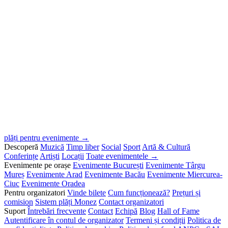
plăți pentru evenimente →
Descoperă
Muzică
Timp liber
Social
Sport
Artă & Cultură
Conferințe
Artiști
Locații
Toate evenimentele →
Evenimente pe orașe
Evenimente București
Evenimente Târgu
Mureș
Evenimente Arad
Evenimente Bacău
Evenimente Miercurea-
Ciuc
Evenimente Oradea
Pentru organizatori
Vinde bilete
Cum funcționează?
Prețuri și
comision
Sistem plăți Monez
Contact organizatori
Suport
Întrebări frecvente
Contact
Echipă
Blog
Hall of Fame
Autentificare în contul de organizator
Termeni și condiții
Politica de