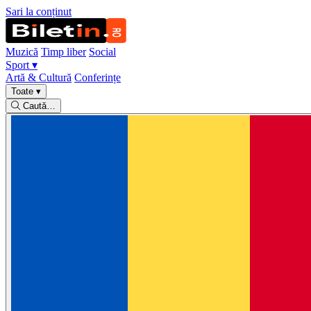
Sari la conținut
Muzică
Timp liber
Social
Sport
▾
Artă & Cultură
Conferințe
Toate
▾
Caută…