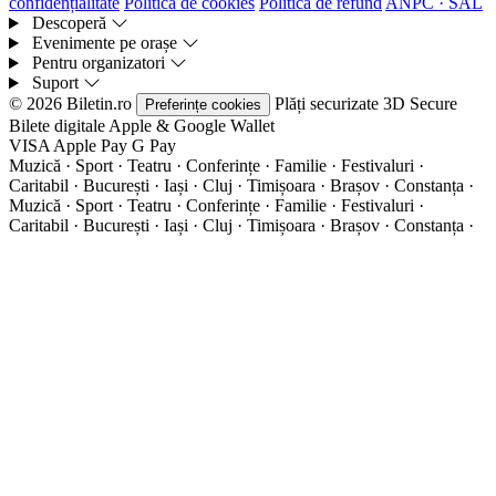
confidențialitate
Politica de cookies
Politica de refund
ANPC · SAL
Descoperă
Evenimente pe orașe
Pentru organizatori
Suport
© 2026 Biletin.ro
Plăți securizate
3D Secure
Preferințe cookies
Bilete digitale
Apple & Google Wallet
VISA
Apple Pay
G
Pay
Muzică · Sport · Teatru · Conferințe · Familie · Festivaluri ·
Caritabil · București · Iași · Cluj · Timișoara · Brașov · Constanța ·
Muzică · Sport · Teatru · Conferințe · Familie · Festivaluri ·
Caritabil · București · Iași · Cluj · Timișoara · Brașov · Constanța ·