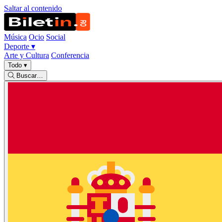
Saltar al contenido
Música
Ocio
Social
Deporte
▾
Arte y Cultura
Conferencia
Todo
▾
Buscar…