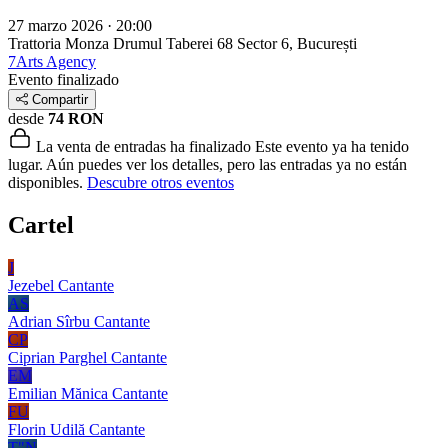
27 marzo 2026 · 20:00
Trattoria Monza Drumul Taberei 68
Sector 6, București
7Arts Agency
Evento finalizado
Compartir
desde
74 RON
La venta de entradas ha finalizado
Este evento ya ha tenido
lugar. Aún puedes ver los detalles, pero las entradas ya no están
disponibles.
Descubre otros eventos
Cartel
J
Jezebel
Cantante
AS
Adrian Sîrbu
Cantante
CP
Ciprian Parghel
Cantante
EM
Emilian Mănica
Cantante
FU
Florin Udilă
Cantante
T"N