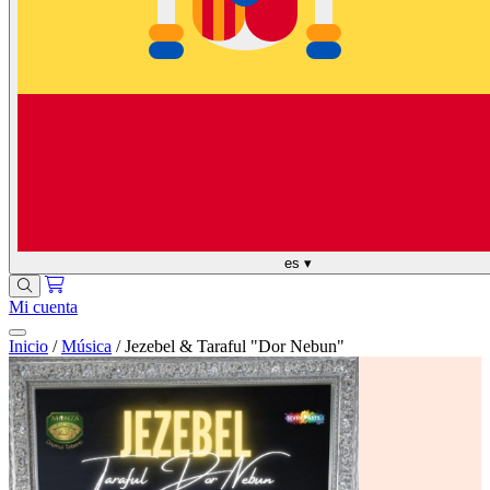
es
▾
Mi cuenta
Inicio
/
Música
/
Jezebel & Taraful "Dor Nebun"