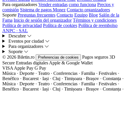
Para organizadores
Vender entradas
como funciona
Precios y
comisión
Sistema de pagos Monez
Contacto organizadores
Soporte
Preguntas frecuentes
Contacto
Equipo
Blog
Salón de la
Fama
Inicio de sesión del organizador
Términos y condiciones
Política de privacidad
Política de cookies
Política de reembolso
ANPC · SAL
Descubre
Eventos por ciudad
Para organizadores
Soporte
© 2026 Biletin.ro
Pagos seguros
3D
Preferencias de cookies
Secure
Entradas digitales
Apple & Google Wallet
VISA
Apple Pay
G
Pay
Música · Deporte · Teatro · Conferencias · Familia · Festivales ·
Benéfico · Bucarest · Iași · Cluj · Timișoara · Brașov · Constanța ·
Música · Deporte · Teatro · Conferencias · Familia · Festivales ·
Benéfico · Bucarest · Iași · Cluj · Timișoara · Brașov · Constanța ·