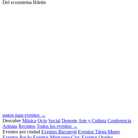
Del ecosistema Biletin
pagos para eventos →
Descubre
Música
Ocio
Social
Deporte
Arte y Cultura
Conferencia
Artistas
Recintos
Todos los eventos →
Eventos por ciudad
Eventos București
Eventos Târgu Mureș
Eventos Bacău
Eventos Miercurea-Ciuc
Eventos Oradea