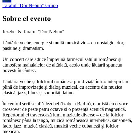
Taraful "Dor Nebun"
Grupo
Sobre el evento
Jezebel & Taraful "Dor Nebun"
Lăutărie veche, energie și multă muzică vie – cu nostalgie, dor,
pasiune și dramatism.
Un concert care aduce împreună farmecul satului românesc și
atmosfera mahalalelor de altădată, acolo unde lăutarii spuneau
povești în cântec.
Lăutăria veche și folclorul românesc prind viață într-o interpretare
plină de improvizație și dialog muzical, cu accente din muzica
clasică, jazz, blues și sonorități latino.
În centrul serii se află Jezebel (Izabela Barbu), o artistă cu o voce
crossover de peste patru octave și o prezență scenică magnetică.
Repertoriul ei traversează lumi muzicale diverse – de la folclor
românesc până la tango, muzică românească interbelică, șansonetă,
fado, jazz, muzică clasică, muzică veche cubaneză și folclor
mexican.