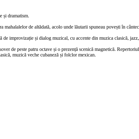
ne și dramatism.
 mahalalelor de altădată, acolo unde lăutarii spuneau povești în cântec
ă de improvizație și dialog muzical, cu accente din muzica clasică, jazz, b
rossover de peste patru octave și o prezență scenică magnetică. Repertoriu
lasică, muzică veche cubaneză și folclor mexican.