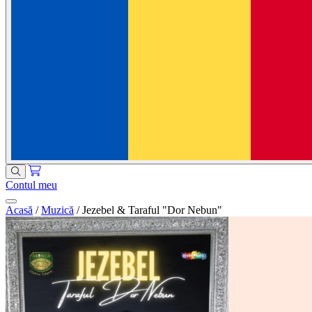
Contul meu
Acasă
/
Muzică
/
Jezebel & Taraful "Dor Nebun"