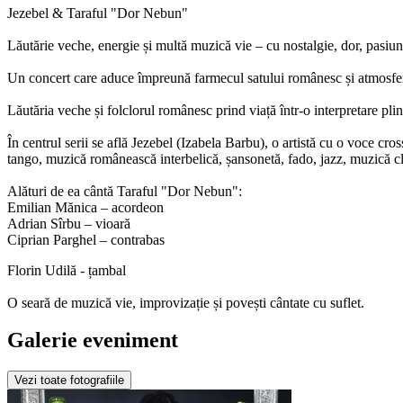
Jezebel & Taraful "Dor Nebun"
Lăutărie veche, energie și multă muzică vie – cu nostalgie, dor, pasiu
Un concert care aduce împreună farmecul satului românesc și atmosfera
Lăutăria veche și folclorul românesc prind viață într-o interpretare plin
În centrul serii se află Jezebel (Izabela Barbu), o artistă cu o voce c
tango, muzică românească interbelică, șansonetă, fado, jazz, muzică c
Alături de ea cântă Taraful "Dor Nebun":
Emilian Mănica – acordeon
Adrian Sîrbu – vioară
Ciprian Parghel – contrabas
Florin Udilă - țambal
O seară de muzică vie, improvizație și povești cântate cu suflet.
Galerie eveniment
Vezi toate fotografiile