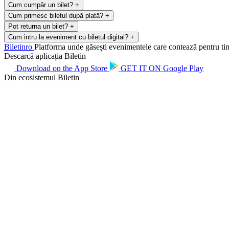
Cum cumpăr un bilet?
+
Cum primesc biletul după plată?
+
Pot returna un bilet?
+
Cum intru la eveniment cu biletul digital?
+
Biletin
ro
Platforma unde găsești evenimentele care contează pentru tine.
Descarcă aplicația Biletin
Download on the
App Store
GET IT ON
Google Play
Din ecosistemul Biletin