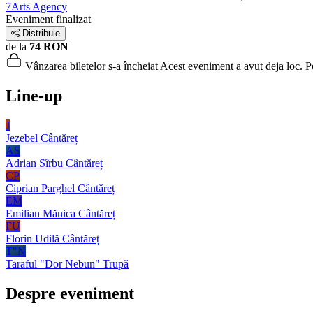
7Arts Agency
Eveniment finalizat
Distribuie
de la
74 RON
Vânzarea biletelor s-a încheiat
Acest eveniment a avut deja loc. Poț
Line-up
J
Jezebel
Cântăreț
AS
Adrian Sîrbu
Cântăreț
CP
Ciprian Parghel
Cântăreț
EM
Emilian Mănica
Cântăreț
FU
Florin Udilă
Cântăreț
T"N
Taraful "Dor Nebun"
Trupă
Despre eveniment