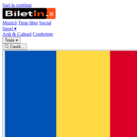
Sari la conținut
Muzică
Timp liber
Social
Sport
▾
Artă & Cultură
Conferințe
Toate
▾
Caută…