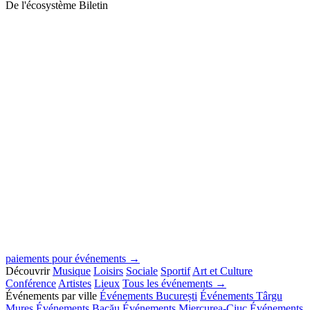
De l'écosystème Biletin
paiements pour événements →
Découvrir
Musique
Loisirs
Sociale
Sportif
Art et Culture
Conférence
Artistes
Lieux
Tous les événements →
Événements par ville
Événements București
Événements Târgu
Mureș
Événements Bacău
Événements Miercurea-Ciuc
Événements