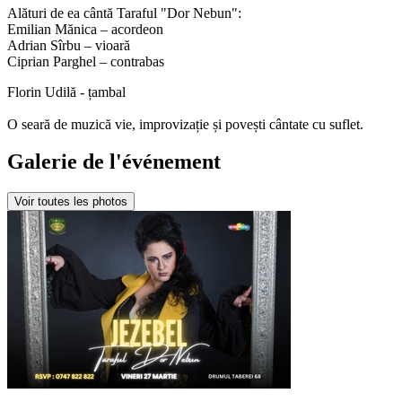
Alături de ea cântă Taraful "Dor Nebun":
Emilian Mănica – acordeon
Adrian Sîrbu – vioară
Ciprian Parghel – contrabas
Florin Udilă - țambal
O seară de muzică vie, improvizație și povești cântate cu suflet.
Galerie de l'événement
Voir toutes les photos