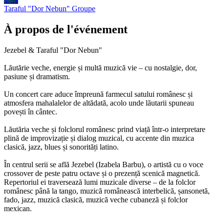
Taraful "Dor Nebun"
Groupe
À propos de l'événement
Jezebel & Taraful "Dor Nebun"
Lăutărie veche, energie și multă muzică vie – cu nostalgie, dor,
pasiune și dramatism.
Un concert care aduce împreună farmecul satului românesc și
atmosfera mahalalelor de altădată, acolo unde lăutarii spuneau
povești în cântec.
Lăutăria veche și folclorul românesc prind viață într-o interpretare
plină de improvizație și dialog muzical, cu accente din muzica
clasică, jazz, blues și sonorități latino.
În centrul serii se află Jezebel (Izabela Barbu), o artistă cu o voce
crossover de peste patru octave și o prezență scenică magnetică.
Repertoriul ei traversează lumi muzicale diverse – de la folclor
românesc până la tango, muzică românească interbelică, șansonetă,
fado, jazz, muzică clasică, muzică veche cubaneză și folclor
mexican.