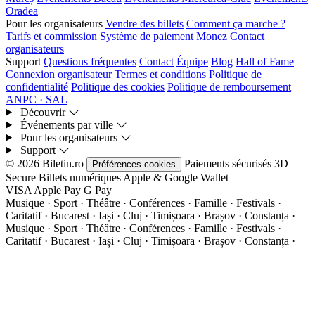
Oradea
Pour les organisateurs
Vendre des billets
Comment ça marche ?
Tarifs et commission
Système de paiement Monez
Contact
organisateurs
Support
Questions fréquentes
Contact
Équipe
Blog
Hall of Fame
Connexion organisateur
Termes et conditions
Politique de
confidentialité
Politique des cookies
Politique de remboursement
ANPC · SAL
Découvrir
Événements par ville
Pour les organisateurs
Support
© 2026 Biletin.ro
Paiements sécurisés
3D
Préférences cookies
Secure
Billets numériques
Apple & Google Wallet
VISA
Apple Pay
G
Pay
Musique · Sport · Théâtre · Conférences · Famille · Festivals ·
Caritatif · Bucarest · Iași · Cluj · Timișoara · Brașov · Constanța ·
Musique · Sport · Théâtre · Conférences · Famille · Festivals ·
Caritatif · Bucarest · Iași · Cluj · Timișoara · Brașov · Constanța ·