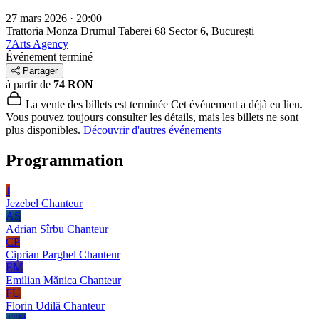
27 mars 2026 · 20:00
Trattoria Monza Drumul Taberei 68
Sector 6, București
7Arts Agency
Événement terminé
Partager
à partir de
74 RON
La vente des billets est terminée
Cet événement a déjà eu lieu.
Vous pouvez toujours consulter les détails, mais les billets ne sont
plus disponibles.
Découvrir d'autres événements
Programmation
J
Jezebel
Chanteur
AS
Adrian Sîrbu
Chanteur
CP
Ciprian Parghel
Chanteur
EM
Emilian Mănica
Chanteur
FU
Florin Udilă
Chanteur
T"N