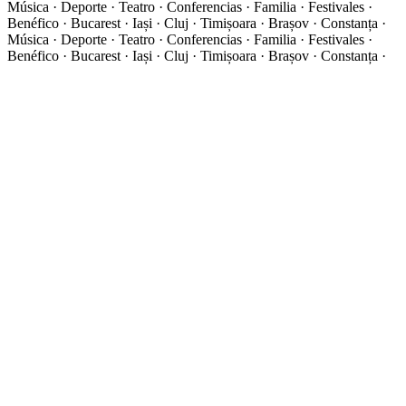
Música · Deporte · Teatro · Conferencias · Familia · Festivales ·
Benéfico · Bucarest · Iași · Cluj · Timișoara · Brașov · Constanța ·
Música · Deporte · Teatro · Conferencias · Familia · Festivales ·
Benéfico · Bucarest · Iași · Cluj · Timișoara · Brașov · Constanța ·