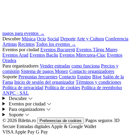
pagos para eventos →
Descubre
Música
Ocio
Social
Deporte
Arte y Cultura
Conferencia
Artistas
Recintos
Todos los eventos →
Eventos por ciudad
Eventos București
Eventos Târgu Mureș
Eventos Arad
Eventos Bacău
Eventos Miercurea-Ciuc
Eventos
Oradea
Para organizadores
Vender entradas
como funciona
Precios y
comisión
Sistema de pagos Monez
Contacto organizadores
Soporte
Preguntas frecuentes
Contacto
Equipo
Blog
Salón de la
Fama
Inicio de sesión del organizador
Términos y condiciones
Política de privacidad
Política de cookies
Política de reembolso
ANPC · SAL
Descubre
Eventos por ciudad
Para organizadores
Soporte
© 2026 Biletin.ro
Pagos seguros
3D
Preferencias de cookies
Secure
Entradas digitales
Apple & Google Wallet
VISA
Apple Pay
G
Pay