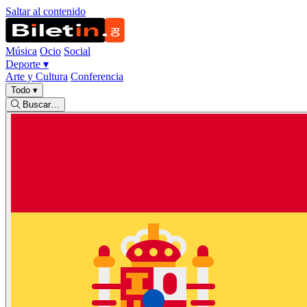
Saltar al contenido
Música
Ocio
Social
Deporte
▾
Arte y Cultura
Conferencia
Todo
▾
Buscar…