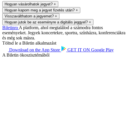
Hogyan vásárolhatok jegyet?
+
Hogyan kapom meg a jegyet fizetés után?
+
Visszaválthatom a jegyemet?
+
Hogyan jutok be az eseményre a digitális jeggyel?
+
Biletin
ro
A platform, ahol megtalálod a számodra fontos
eseményeket. Jegyek koncertekre, sportra, színházra, konferenciákra
és még sok másra.
Töltsd le a Biletin alkalmazást
Download on the
App Store
GET IT ON
Google Play
A Biletin ökoszisztémából