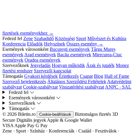
fizetések eseményekhez →
Fedezd fel
Zene
Szabadidő
Közösségi
Sport
Művészet és Kultúra
Konferencia
Előadók
Helyszínek
Összes esemény →
Események városonként
București események
Târgu Mureș
események
Arad események
Bacău események
Miercurea-Ciuc
események
Oradea események
Szervezőknek
Jegyeladás
Hogyan működik
Árak és jutalék
Monez
fizetési rendszer
Szervezői kapcsolat
Támogatás
Gyakori kérdések
Érintkezés
Csapat
Blog
Hall of Fame
Szervező bejelentkezés
Általános Szerződési Feltételek
Adatvédelmi
szabályzat
Cookie-szabályzat
Visszatérítési szabályzat
ANPC · SAL
Fedezd fel
Események városonként
Szervezőknek
Támogatás
© 2026 Biletin.ro
Biztonságos fizetés
3D
Cookie-beállítások
Secure
Digitális jegyek
Apple & Google Wallet
VISA
Apple Pay
G
Pay
Zene · Sport · Színház · Konferenciák · Család · Fesztiválok ·