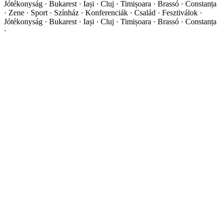
Jótékonyság · Bukarest · Iași · Cluj · Timișoara · Brassó · Constanța
·
Zene · Sport · Színház · Konferenciák · Család · Fesztiválok ·
Jótékonyság · Bukarest · Iași · Cluj · Timișoara · Brassó · Constanța
·