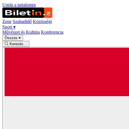
Ugrás a tartalomra
Zene
Szabadidő
Közösségi
Sport
▾
Művészet és Kultúra
Konferencia
Összes
▾
Keresés…