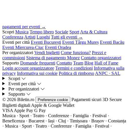
pagamenti per eventi →
Scopri
Musica
Tempo libero
Sociale
Sport
Arta & Cultura
Conferenza
Artisti
Luoghi
Tutti gli eventi →
Eventi per città
Eventi București
Eventi Târgu Mureș
Eventi Bacău
Eventi Miercurea-Ciuc
Eventi Oradea
Per organizzatori
Vendi biglietti
Come funziona?
Prezzi e
commissioni
Sistema di pagamento Monez
Contatto organizzatori
Supporto
Domande frequenti
Contatto
Team
Blog
Hall of Fame
Login account organizzatore
Termini e condizioni
Informativa sulla
privacy
Informativa sui cookie
Politica di rimborso
ANPC · SAL
Scopri
Eventi per città
Per organizzatori
Supporto
© 2026 Biletin.ro
Pagamenti sicuri
3D Secure
Preferenze cookie
Biglietti digitali
Apple & Google Wallet
VISA
Apple Pay
G
Pay
Musica · Sport · Teatro · Conferenze · Famiglia · Festival ·
Beneficenza · Bucarest · Iași · Cluj · Timișoara · Brașov · Constanța
·
Musica · Sport · Teatro · Conferenze · Famiglia · Festival ·