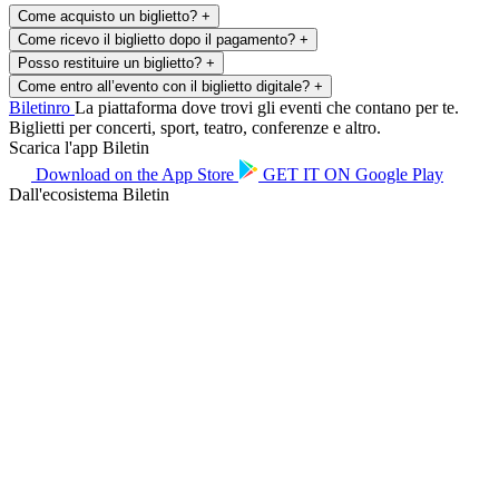
Come acquisto un biglietto?
+
Come ricevo il biglietto dopo il pagamento?
+
Posso restituire un biglietto?
+
Come entro all’evento con il biglietto digitale?
+
Biletin
ro
La piattaforma dove trovi gli eventi che contano per te.
Biglietti per concerti, sport, teatro, conferenze e altro.
Scarica l'app Biletin
Download on the
App Store
GET IT ON
Google Play
Dall'ecosistema Biletin