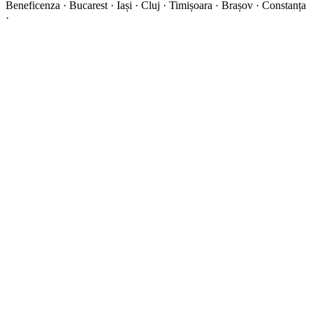
Beneficenza · Bucarest · Iași · Cluj · Timișoara · Brașov · Constanța
·