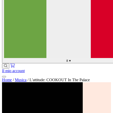
it
▾
Il mio account
Home
/
Musica
/
L'attitude: COOKOUT In The Palace