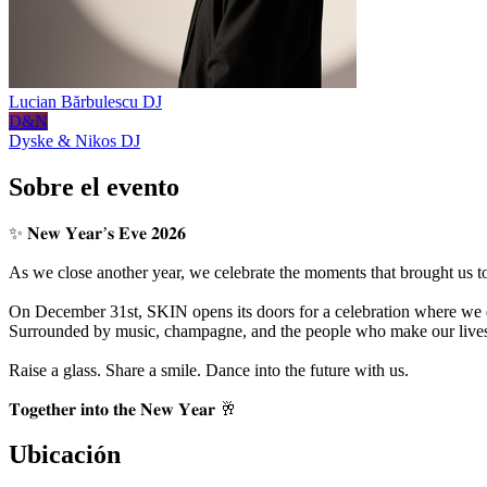
Lucian Bărbulescu
DJ
D&N
Dyske & Nikos
DJ
Sobre el evento
✨ 𝐍𝐞𝐰 𝐘𝐞𝐚𝐫’𝐬 𝐄𝐯𝐞 𝟐𝟎𝟐𝟔
As we close another year, we celebrate the moments that brought us toge
On December 31st, SKIN opens its doors for a celebration where we d
Surrounded by music, champagne, and the people who make our lives
Raise a glass. Share a smile. Dance into the future with us.
𝐓𝐨𝐠𝐞𝐭𝐡𝐞𝐫 𝐢𝐧𝐭𝐨 𝐭𝐡𝐞 𝐍𝐞𝐰 𝐘𝐞𝐚𝐫 🥂
Ubicación