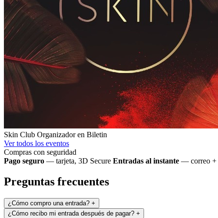
Skin Club
Organizador en Biletin
Ver todos los eventos
Compras con seguridad
Pago seguro
— tarjeta, 3D Secure
Entradas al instante
— correo + 
Preguntas frecuentes
¿Cómo compro una entrada?
+
¿Cómo recibo mi entrada después de pagar?
+