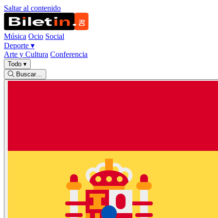
Saltar al contenido
Música
Ocio
Social
Deporte
▾
Arte y Cultura
Conferencia
Todo
▾
Buscar…