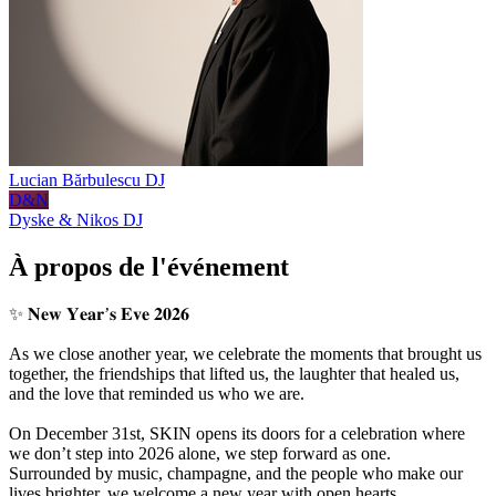
Lucian Bărbulescu
DJ
D&N
Dyske & Nikos
DJ
À propos de l'événement
✨ 𝐍𝐞𝐰 𝐘𝐞𝐚𝐫’𝐬 𝐄𝐯𝐞 𝟐𝟎𝟐𝟔
As we close another year, we celebrate the moments that brought us
together, the friendships that lifted us, the laughter that healed us,
and the love that reminded us who we are.
On December 31st, SKIN opens its doors for a celebration where
we don’t step into 2026 alone, we step forward as one.
Surrounded by music, champagne, and the people who make our
lives brighter, we welcome a new year with open hearts.