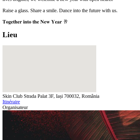
Raise a glass. Share a smile. Dance into the future with us.
𝐓𝐨𝐠𝐞𝐭𝐡𝐞𝐫 𝐢𝐧𝐭𝐨 𝐭𝐡𝐞 𝐍𝐞𝐰 𝐘𝐞𝐚𝐫 🥂
Lieu
Skin Club
Strada Palat 3F, Iași 700032, România
Itinéraire
Organisateur