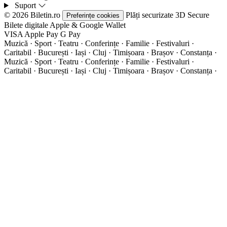
Suport
© 2026 Biletin.ro
Plăți securizate
3D Secure
Preferințe cookies
Bilete digitale
Apple & Google Wallet
VISA
Apple Pay
G
Pay
Muzică · Sport · Teatru · Conferințe · Familie · Festivaluri ·
Caritabil · București · Iași · Cluj · Timișoara · Brașov · Constanța ·
Muzică · Sport · Teatru · Conferințe · Familie · Festivaluri ·
Caritabil · București · Iași · Cluj · Timișoara · Brașov · Constanța ·