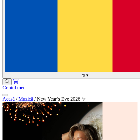
ro
▾
Contul meu
Acasă
/
Muzică
/
New Year’s Eve 2026 ✨