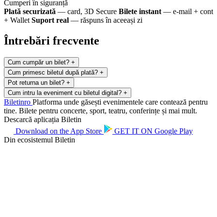
Cumperi în siguranță
Plată securizată
— card, 3D Secure
Bilete instant
— e-mail + cont
+ Wallet
Suport real
— răspuns în aceeași zi
Întrebări frecvente
Cum cumpăr un bilet?
+
Cum primesc biletul după plată?
+
Pot returna un bilet?
+
Cum intru la eveniment cu biletul digital?
+
Biletin
ro
Platforma unde găsești evenimentele care contează pentru
tine. Bilete pentru concerte, sport, teatru, conferințe și mai mult.
Descarcă aplicația Biletin
Download on the
App Store
GET IT ON
Google Play
Din ecosistemul Biletin