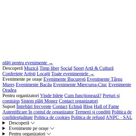
plăți pentru evenimente →
Descoperă
Muzică
Timp liber
Social
Sport
Artă & Cultură
Conferințe
Artiști
Locații
Toate evenimentele →
Evenimente pe orașe
Evenimente București
Evenimente Târgu
Mureș
Evenimente Bacău
Evenimente Miercurea-Ciuc
Evenimente
Oradea
Pentru organizatori
Vinde bilete
Cum funcționează?
Prețuri și
comision
Sistem plăți Monez
Contact organizatori
Suport
Întrebări frecvente
Contact
Echipă
Blog
Hall of Fame
Autentificare în contul de organizator
Termeni și condiții
Politica de
confidențialitate
Politica de cookies
Politica de refund
ANPC · SAL
Descoperă
Evenimente pe orașe
Pentru organizatori