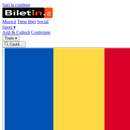
Sari la conținut
Muzică
Timp liber
Social
Sport
▾
Artă & Cultură
Conferințe
Toate
▾
Caută…