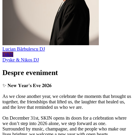
Lucian Bărbulescu
DJ
D&N
Dyske & Nikos
DJ
Despre eveniment
✨ 𝐍𝐞𝐰 𝐘𝐞𝐚𝐫’𝐬 𝐄𝐯𝐞 𝟐𝟎𝟐𝟔
As we close another year, we celebrate the moments that brought us
together, the friendships that lifted us, the laughter that healed us,
and the love that reminded us who we are.
On December 31st, SKIN opens its doors for a celebration where
we don’t step into 2026 alone, we step forward as one.
Surrounded by music, champagne, and the people who make our
lives brighter, we welcome a new year with open hearts.