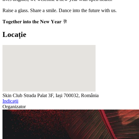
Raise a glass. Share a smile. Dance into the future with us.
𝐓𝐨𝐠𝐞𝐭𝐡𝐞𝐫 𝐢𝐧𝐭𝐨 𝐭𝐡𝐞 𝐍𝐞𝐰 𝐘𝐞𝐚𝐫 🥂
Locație
Skin Club
Strada Palat 3F, Iași 700032, România
Indicații
Organizator