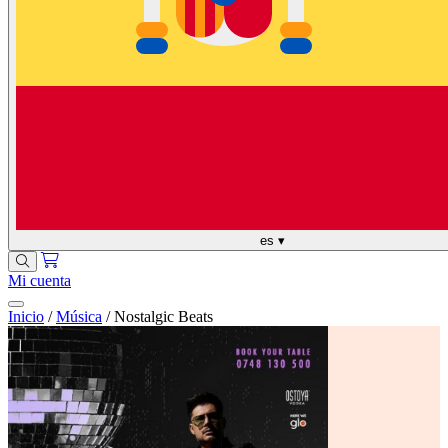
es
▾
Mi cuenta
Inicio
/
Música
/
Nostalgic Beats