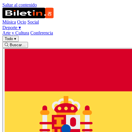
Saltar al contenido
Música
Ocio
Social
Deporte
▾
Arte y Cultura
Conferencia
Todo
▾
Buscar…