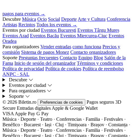
pagos para eventos →
Descubre
Música
Ocio
Social
Deporte
Arte y Cultura
Conferencia
Artistas
Recintos
Todos los eventos →
Eventos por ciudad
Eventos București
Eventos Târgu Mureș
Eventos Arad
Eventos Bacău
Eventos Miercurea-Ciuc
Eventos
Oradea
Para organizadores
Vender entradas
como funciona
Precios y
comisión
Sistema de pagos Monez
Contacto organizadores
Soporte
Preguntas frecuentes
Contacto
Equipo
Blog
Salón de la
Fama
Inicio de sesión del organizador
Términos y condiciones
Política de privacidad
Política de cookies
Política de reembolso
ANPC · SAL
Descubre
Eventos por ciudad
Para organizadores
Soporte
© 2026 Biletin.ro
Pagos seguros
3D
Preferencias de cookies
Secure
Entradas digitales
Apple & Google Wallet
VISA
Apple Pay
G
Pay
Música · Deporte · Teatro · Conferencias · Familia · Festivales ·
Benéfico · Bucarest · Iași · Cluj · Timișoara · Brașov · Constanța ·
Música · Deporte · Teatro · Conferencias · Familia · Festivales ·
Benéfico · Bucarest · Iași · Cluj · Timișoara · Brașov · Constanța ·