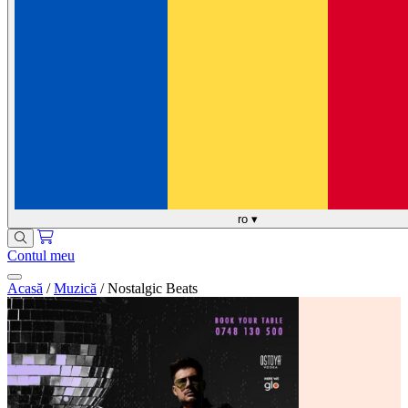
ro
▾
Contul meu
Acasă
/
Muzică
/
Nostalgic Beats