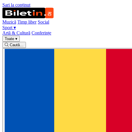
Sari la conținut
Muzică
Timp liber
Social
Sport
▾
Artă & Cultură
Conferințe
Toate
▾
Caută…