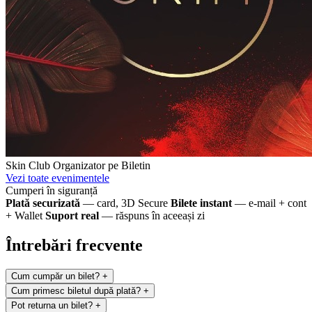
Skin Club
Organizator pe Biletin
Vezi toate evenimentele
Cumperi în siguranță
Plată securizată
— card, 3D Secure
Bilete instant
— e-mail + cont
+ Wallet
Suport real
— răspuns în aceeași zi
Întrebări frecvente
Cum cumpăr un bilet?
+
Cum primesc biletul după plată?
+
Pot returna un bilet?
+