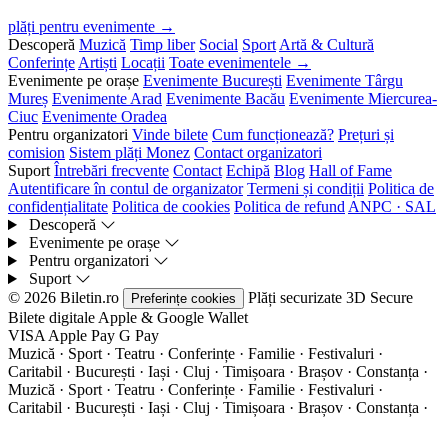
plăți pentru evenimente →
Descoperă
Muzică
Timp liber
Social
Sport
Artă & Cultură
Conferințe
Artiști
Locații
Toate evenimentele →
Evenimente pe orașe
Evenimente București
Evenimente Târgu
Mureș
Evenimente Arad
Evenimente Bacău
Evenimente Miercurea-
Ciuc
Evenimente Oradea
Pentru organizatori
Vinde bilete
Cum funcționează?
Prețuri și
comision
Sistem plăți Monez
Contact organizatori
Suport
Întrebări frecvente
Contact
Echipă
Blog
Hall of Fame
Autentificare în contul de organizator
Termeni și condiții
Politica de
confidențialitate
Politica de cookies
Politica de refund
ANPC · SAL
Descoperă
Evenimente pe orașe
Pentru organizatori
Suport
© 2026 Biletin.ro
Plăți securizate
3D Secure
Preferințe cookies
Bilete digitale
Apple & Google Wallet
VISA
Apple Pay
G
Pay
Muzică · Sport · Teatru · Conferințe · Familie · Festivaluri ·
Caritabil · București · Iași · Cluj · Timișoara · Brașov · Constanța ·
Muzică · Sport · Teatru · Conferințe · Familie · Festivaluri ·
Caritabil · București · Iași · Cluj · Timișoara · Brașov · Constanța ·