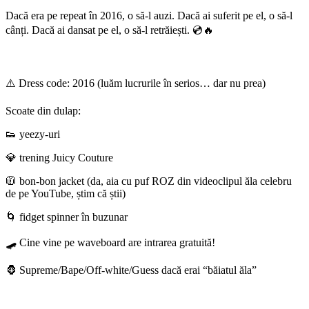
Dacă era pe repeat în 2016, o să-l auzi. Dacă ai suferit pe el, o să-l
cânți. Dacă ai dansat pe el, o să-l retrăiești. 💿🔥
⚠️ Dress code: 2016 (luăm lucrurile în serios… dar nu prea)
Scoate din dulap:
👟 yeezy-uri
💎 trening Juicy Couture
🧥 bon-bon jacket (da, aia cu puf ROZ din videoclipul ăla celebru
de pe YouTube, știm că știi)
🌀 fidget spinner în buzunar
🛹 Cine vine pe waveboard are intrarea gratuită!
🦍 Supreme/Bape/Off-white/Guess dacă erai “băiatul ăla”