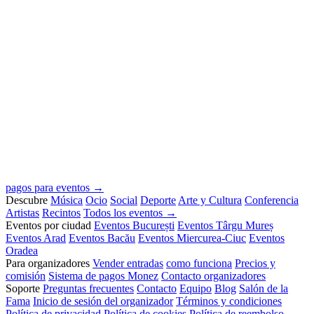
pagos para eventos →
Descubre
Música
Ocio
Social
Deporte
Arte y Cultura
Conferencia
Artistas
Recintos
Todos los eventos →
Eventos por ciudad
Eventos București
Eventos Târgu Mureș
Eventos Arad
Eventos Bacău
Eventos Miercurea-Ciuc
Eventos
Oradea
Para organizadores
Vender entradas
como funciona
Precios y
comisión
Sistema de pagos Monez
Contacto organizadores
Soporte
Preguntas frecuentes
Contacto
Equipo
Blog
Salón de la
Fama
Inicio de sesión del organizador
Términos y condiciones
Política de privacidad
Política de cookies
Política de reembolso