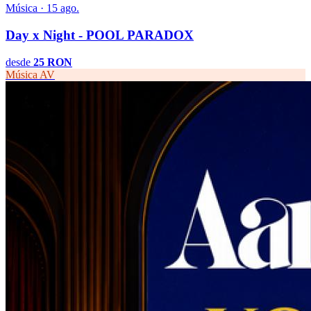
Música · 15 ago.
Day x Night - POOL PARADOX
desde
25 RON
Música
AV