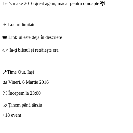
Let’s make 2016 great again, măcar pentru o noapte 🤯
⚠️ Locuri limitate
🎟️ Link-ul este deja în descriere
👉 Ia-ți biletul și retrăiește era
📍Time Out, Iași
📅 Vineri, 6 Martie 2016
🕚 Începem la 23:00
🌙 Ținem până târziu
+18 event