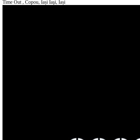
Time Out , Copou, Iași
Iaşi, Iași