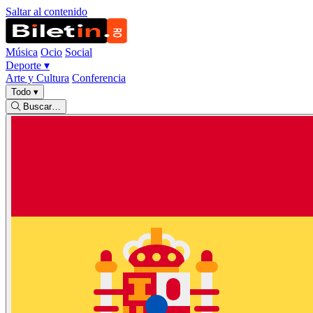
Saltar al contenido
Música
Ocio
Social
Deporte
▾
Arte y Cultura
Conferencia
Todo
▾
Buscar…