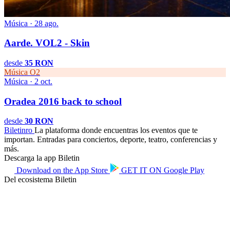
Música · 28 ago.
Aarde. VOL2 - Skin
desde
35 RON
Música
O2
Música · 2 oct.
Oradea 2016 back to school
desde
30 RON
Biletin
ro
La plataforma donde encuentras los eventos que te
importan. Entradas para conciertos, deporte, teatro, conferencias y
más.
Descarga la app Biletin
Download on the
App Store
GET IT ON
Google Play
Del ecosistema Biletin