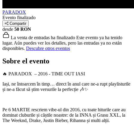
PARADOX
Evento finalizado
Compartir
desde
50 RON
La venta de entradas ha finalizado
Este evento ya ha tenido
lugar. Aún puedes ver los detalles, pero las entradas ya no están
disponibles.
Descubre otros eventos
Sobre el evento
🔥 PARADOX – 2016 - TIME OUT IASI
Iași, ne întoarcem în timp… direct în anul care ne-a rupt playlisturile
și ne-a făcut să știm versurile la perfecție 🎶✨
Pe 6 MARTIE rescriem vibe-ul din 2016, cu toate hiturile care au
dominat cluburile și căștile noastre: de la
INNA
și Grasu XXL, la
The Weeknd
,
Drake
,
Justin Bieber
, Rihanna și multi alții.