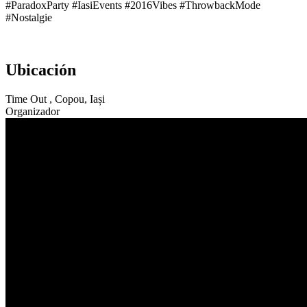
#ParadoxParty #IasiEvents #2016Vibes #ThrowbackMode
#Nostalgie
Ubicación
Time Out , Copou, Iași
Organizador