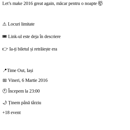
Let’s make 2016 great again, măcar pentru o noapte 🤯
⚠️ Locuri limitate
🎟️ Link-ul este deja în descriere
👉 Ia-ți biletul și retrăiește era
📍Time Out, Iași
📅 Vineri, 6 Martie 2016
🕚 Începem la 23:00
🌙 Ținem până târziu
+18 event