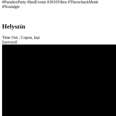
#ParadoxParty #IasiEvents #2016Vibes #ThrowbackMode
#Nostalgie
Helyszín
Time Out , Copou, Iași
Szervező