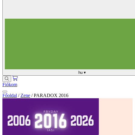
hu
▾
Fiókom
Főoldal
/
Zene
/
PARADOX 2016