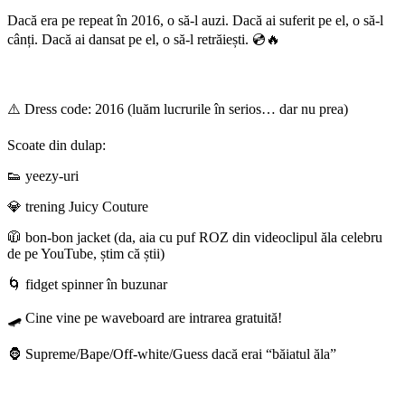
Dacă era pe repeat în 2016, o să-l auzi. Dacă ai suferit pe el, o să-l
cânți. Dacă ai dansat pe el, o să-l retrăiești. 💿🔥
⚠️ Dress code: 2016 (luăm lucrurile în serios… dar nu prea)
Scoate din dulap:
👟 yeezy-uri
💎 trening Juicy Couture
🧥 bon-bon jacket (da, aia cu puf ROZ din videoclipul ăla celebru
de pe YouTube, știm că știi)
🌀 fidget spinner în buzunar
🛹 Cine vine pe waveboard are intrarea gratuită!
🦍 Supreme/Bape/Off-white/Guess dacă erai “băiatul ăla”