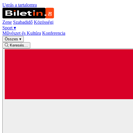
Ugrás a tartalomra
Zene
Szabadidő
Közösségi
Sport
▾
Művészet és Kultúra
Konferencia
Összes
▾
Keresés…