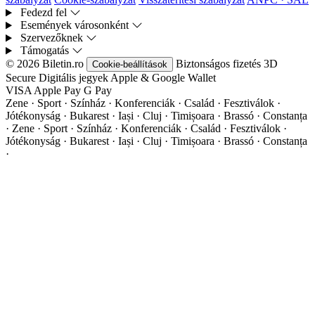
Fedezd fel
Események városonként
Szervezőknek
Támogatás
© 2026 Biletin.ro
Biztonságos fizetés
3D
Cookie-beállítások
Secure
Digitális jegyek
Apple & Google Wallet
VISA
Apple Pay
G
Pay
Zene · Sport · Színház · Konferenciák · Család · Fesztiválok ·
Jótékonyság · Bukarest · Iași · Cluj · Timișoara · Brassó · Constanța
·
Zene · Sport · Színház · Konferenciák · Család · Fesztiválok ·
Jótékonyság · Bukarest · Iași · Cluj · Timișoara · Brassó · Constanța
·