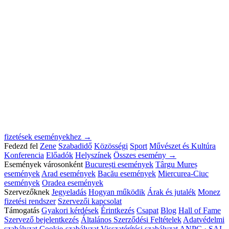
fizetések eseményekhez →
Fedezd fel
Zene
Szabadidő
Közösségi
Sport
Művészet és Kultúra
Konferencia
Előadók
Helyszínek
Összes esemény →
Események városonként
București események
Târgu Mureș
események
Arad események
Bacău események
Miercurea-Ciuc
események
Oradea események
Szervezőknek
Jegyeladás
Hogyan működik
Árak és jutalék
Monez
fizetési rendszer
Szervezői kapcsolat
Támogatás
Gyakori kérdések
Érintkezés
Csapat
Blog
Hall of Fame
Szervező bejelentkezés
Általános Szerződési Feltételek
Adatvédelmi
szabályzat
Cookie-szabályzat
Visszatérítési szabályzat
ANPC · SAL