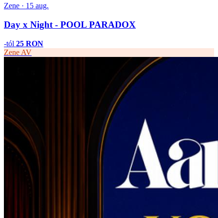
Zene · 15 aug.
Day x Night - POOL PARADOX
-tól
25 RON
Zene
AV