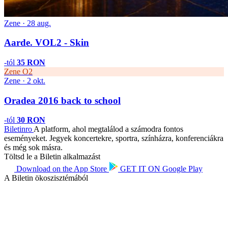
Zene · 28 aug.
Aarde. VOL2 - Skin
-tól
35 RON
Zene
O2
Zene · 2 okt.
Oradea 2016 back to school
-tól
30 RON
Biletin
ro
A platform, ahol megtalálod a számodra fontos
eseményeket. Jegyek koncertekre, sportra, színházra, konferenciákra
és még sok másra.
Töltsd le a Biletin alkalmazást
Download on the
App Store
GET IT ON
Google Play
A Biletin ökoszisztémából