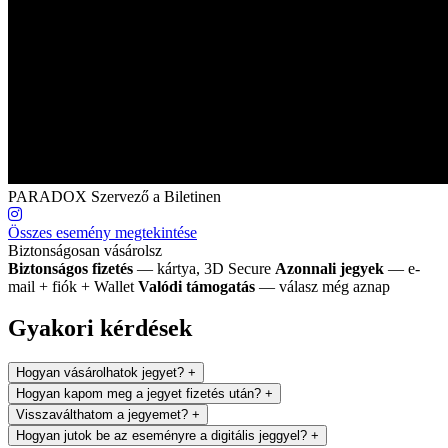
PARADOX
Szervező a Biletinen
Összes esemény megtekintése
Biztonságosan vásárolsz
Biztonságos fizetés
— kártya, 3D Secure
Azonnali jegyek
— e-
mail + fiók + Wallet
Valódi támogatás
— válasz még aznap
Gyakori kérdések
Hogyan vásárolhatok jegyet?
+
Hogyan kapom meg a jegyet fizetés után?
+
Visszaválthatom a jegyemet?
+
Hogyan jutok be az eseményre a digitális jeggyel?
+