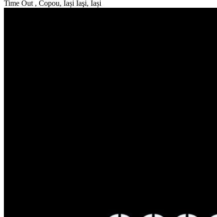
Time Out , Copou, Iași
Iaşi, Iași