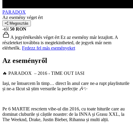
PARADOX
Az esemény véget ért
Megosztás
-tól
50 RON
A jegyértékesítés véget ért
Ez az esemény már lezajlott. A
részleteket továbbra is megtekintheted, de jegyek már nem
elérhetők.
Fedezz fel más eseményeket
Az eseményről
🔥 PARADOX – 2016 - TIME OUT IASI
Iași, ne întoarcem în timp… direct în anul care ne-a rupt playlisturile
și ne-a făcut să știm versurile la perfecție 🎶✨
Pe 6 MARTIE rescriem vibe-ul din 2016, cu toate hiturile care au
dominat cluburile și căștile noastre: de la
INNA
și Grasu XXL, la
The Weeknd
,
Drake
,
Justin Bieber
, Rihanna și multi alții.