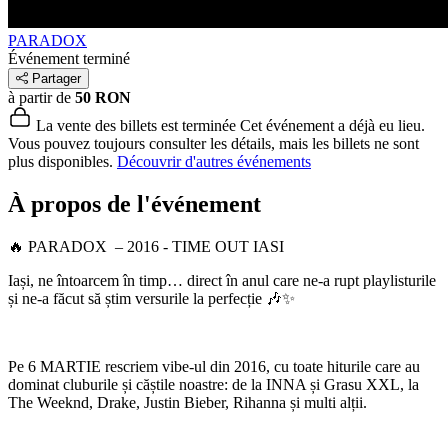
PARADOX
Événement terminé
Partager
à partir de
50 RON
La vente des billets est terminée
Cet événement a déjà eu lieu.
Vous pouvez toujours consulter les détails, mais les billets ne sont
plus disponibles.
Découvrir d'autres événements
À propos de l'événement
🔥 PARADOX – 2016 - TIME OUT IASI
Iași, ne întoarcem în timp… direct în anul care ne-a rupt playlisturile
și ne-a făcut să știm versurile la perfecție 🎶✨
Pe 6 MARTIE rescriem vibe-ul din 2016, cu toate hiturile care au
dominat cluburile și căștile noastre: de la
INNA
și Grasu XXL, la
The Weeknd
,
Drake
,
Justin Bieber
, Rihanna și multi alții.