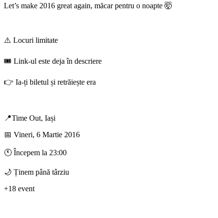
Let’s make 2016 great again, măcar pentru o noapte 🤯
⚠️ Locuri limitate
🎟️ Link-ul este deja în descriere
👉 Ia-ți biletul și retrăiește era
📍Time Out, Iași
📅 Vineri, 6 Martie 2016
🕚 Începem la 23:00
🌙 Ținem până târziu
+18 event