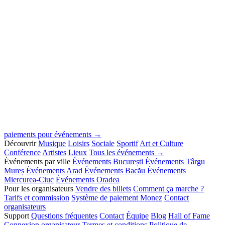
paiements pour événements →
Découvrir
Musique
Loisirs
Sociale
Sportif
Art et Culture
Conférence
Artistes
Lieux
Tous les événements →
Événements par ville
Événements București
Événements Târgu
Mureș
Événements Arad
Événements Bacău
Événements
Miercurea-Ciuc
Événements Oradea
Pour les organisateurs
Vendre des billets
Comment ça marche ?
Tarifs et commission
Système de paiement Monez
Contact
organisateurs
Support
Questions fréquentes
Contact
Équipe
Blog
Hall of Fame
Connexion organisateur
Termes et conditions
Politique de