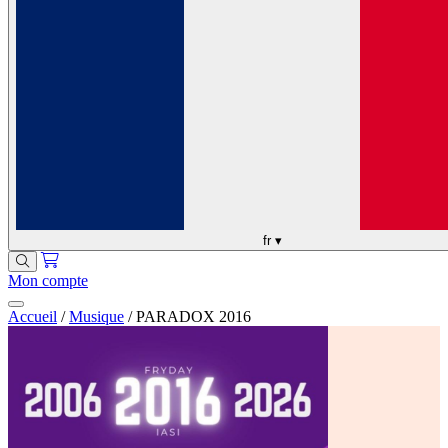
fr
▾
Mon compte
Accueil
/
Musique
/
PARADOX 2016