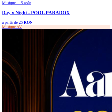
Musique · 15 août
Day x Night - POOL PARADOX
à partir de
25 RON
Musique
AV