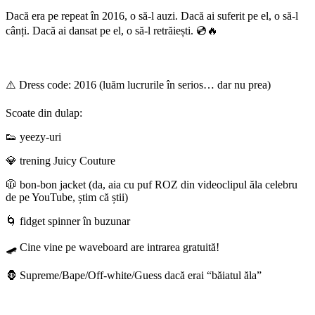
Dacă era pe repeat în 2016, o să-l auzi. Dacă ai suferit pe el, o să-l
cânți. Dacă ai dansat pe el, o să-l retrăiești. 💿🔥
⚠️ Dress code: 2016 (luăm lucrurile în serios… dar nu prea)
Scoate din dulap:
👟 yeezy-uri
💎 trening Juicy Couture
🧥 bon-bon jacket (da, aia cu puf ROZ din videoclipul ăla celebru
de pe YouTube, știm că știi)
🌀 fidget spinner în buzunar
🛹 Cine vine pe waveboard are intrarea gratuită!
🦍 Supreme/Bape/Off-white/Guess dacă erai “băiatul ăla”