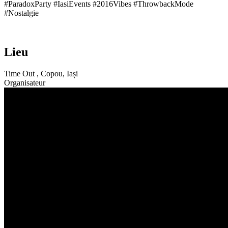
#ParadoxParty #IasiEvents #2016Vibes #ThrowbackMode
#Nostalgie
Lieu
Time Out , Copou, Iași
Organisateur