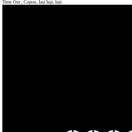
Time Out , Copou, Iași
Iaşi, Iași