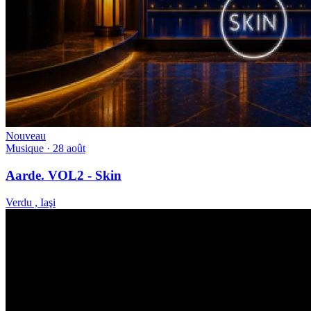
Nouveau
Musique
· 28 août
Aarde. VOL2 - Skin
Verdu , Iaşi