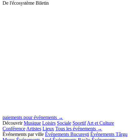
De l'écosystème Biletin
paiements pour événements →
Découvrir
Musique
Loisirs
Sociale
Sportif
Art et Culture
Conférence
Artistes
Lieux
Tous les événements →
Événements par ville
Événements București
Événements Târgu
Mureș
Événements Arad
Événements Bacău
Événements