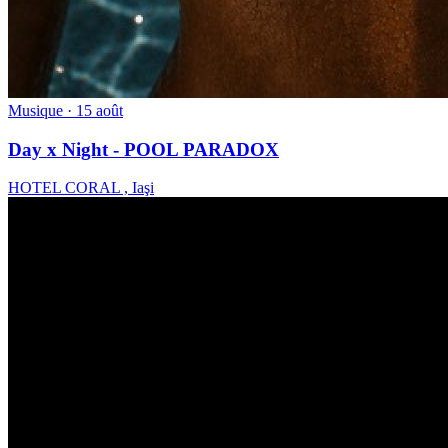
Musique
· 15 août
Day x Night - POOL PARADOX
HOTEL CORAL , Iaşi