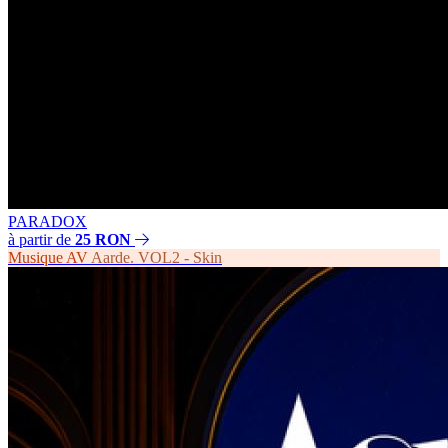
PARADOX
à partir de
25 RON
Musique
AV
Aarde. VOL2 - Skin