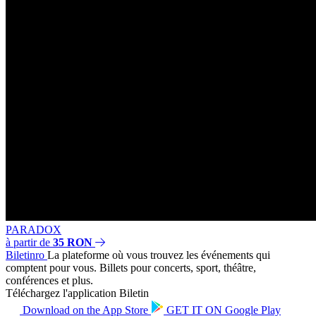
PARADOX
à partir de
35 RON
Biletin
ro
La plateforme où vous trouvez les événements qui
comptent pour vous. Billets pour concerts, sport, théâtre,
conférences et plus.
Téléchargez l'application Biletin
Download on the
App Store
GET IT ON
Google Play