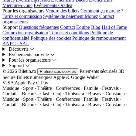
Miercurea-Ciuc
Événements Oradea
Pour les organisateurs
Vendre des billets
Comment ça marche ?
Tarifs et commission
Système de paiement Monez
Contact
organisateurs
Support
Questions fréquentes
Contact
Équipe
Blog
Hall of Fame
Connexion organisateur
Termes et conditions
Politique de
confidentialité
Politique des cookies
Politique de remboursement
ANPC · SAL
Découvrir
Événements par ville
Pour les organisateurs
Support
© 2026 Biletin.ro
Paiements sécurisés
3D
Préférences cookies
Secure
Billets numériques
Apple & Google Wallet
VISA
Apple Pay
G
Pay
Musique · Sport · Théâtre · Conférences · Famille · Festivals ·
Caritatif · Bucarest · Iași · Cluj · Timișoara · Brașov · Constanța ·
Musique · Sport · Théâtre · Conférences · Famille · Festivals ·
Caritatif · Bucarest · Iași · Cluj · Timișoara · Brașov · Constanța ·