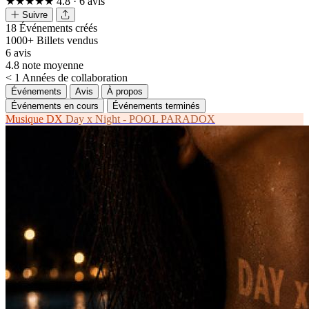
★★★★★
4.8
· 6 avis
Suivre
18
Événements créés
1000+
Billets vendus
6
avis
4.8
note moyenne
< 1
Années de collaboration
Événements
Avis
À propos
Événements en cours
Événements terminés
Musique
DX
Day x Night - POOL PARADOX