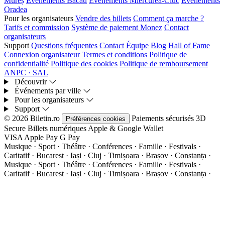
Mureș
Événements Bacău
Événements Miercurea-Ciuc
Événements
Oradea
Pour les organisateurs
Vendre des billets
Comment ça marche ?
Tarifs et commission
Système de paiement Monez
Contact
organisateurs
Support
Questions fréquentes
Contact
Équipe
Blog
Hall of Fame
Connexion organisateur
Termes et conditions
Politique de
confidentialité
Politique des cookies
Politique de remboursement
ANPC · SAL
Découvrir
Événements par ville
Pour les organisateurs
Support
© 2026 Biletin.ro
Paiements sécurisés
3D
Préférences cookies
Secure
Billets numériques
Apple & Google Wallet
VISA
Apple Pay
G
Pay
Musique · Sport · Théâtre · Conférences · Famille · Festivals ·
Caritatif · Bucarest · Iași · Cluj · Timișoara · Brașov · Constanța ·
Musique · Sport · Théâtre · Conférences · Famille · Festivals ·
Caritatif · Bucarest · Iași · Cluj · Timișoara · Brașov · Constanța ·