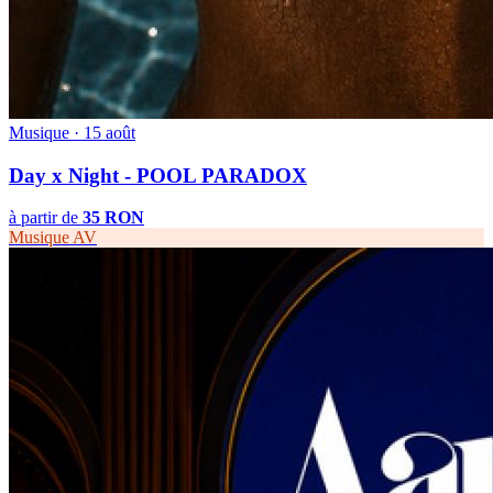
Musique · 15 août
Day x Night - POOL PARADOX
à partir de
35 RON
Musique
AV