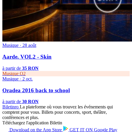
Musique · 28 août
Aarde. VOL2 - Skin
à partir de
35 RON
Musique
O2
Musique · 2 oct.
Oradea 2016 back to school
à partir de
30 RON
Biletin
ro
La plateforme où vous trouvez les événements qui
comptent pour vous. Billets pour concerts, sport, théâtre,
conférences et plus.
Téléchargez l'application Biletin
Download on the
App Store
GET IT ON
Google Play