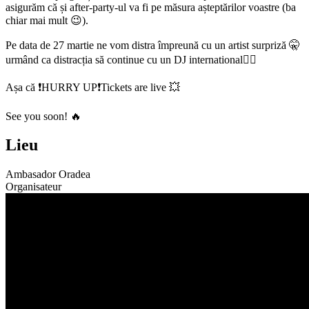
asigurăm că și after-party-ul va fi pe măsura așteptărilor voastre (ba
chiar mai mult 😉).
Pe data de 27 martie ne vom distra împreună cu un artist surpriză 🤫
urmând ca distracția să continue cu un DJ international😮‍💨
Așa că ❗️HURRY UP❗️Tickets are live 💥
See you soon! 🔥
Lieu
Ambasador Oradea
Organisateur