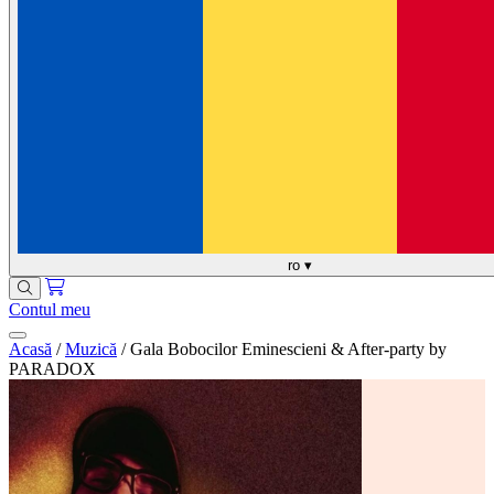
ro
▾
Contul meu
Acasă
/
Muzică
/
Gala Bobocilor Eminescieni & After-party by
PARADOX