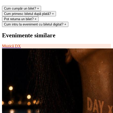
Cum cumpăr un bilet?
+
Cum primesc biletul după plată?
+
Pot returna un bilet?
+
Cum intru la eveniment cu biletul digital?
+
Evenimente similare
Muzică
DX