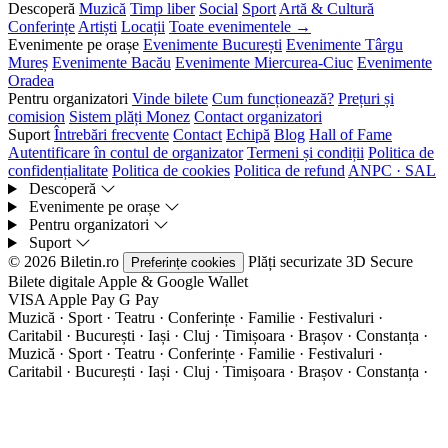
Descoperă
Muzică
Timp liber
Social
Sport
Artă & Cultură
Conferințe
Artiști
Locații
Toate evenimentele →
Evenimente pe orașe
Evenimente București
Evenimente Târgu
Mureș
Evenimente Bacău
Evenimente Miercurea-Ciuc
Evenimente
Oradea
Pentru organizatori
Vinde bilete
Cum funcționează?
Prețuri și
comision
Sistem plăți Monez
Contact organizatori
Suport
Întrebări frecvente
Contact
Echipă
Blog
Hall of Fame
Autentificare în contul de organizator
Termeni și condiții
Politica de
confidențialitate
Politica de cookies
Politica de refund
ANPC · SAL
Descoperă
Evenimente pe orașe
Pentru organizatori
Suport
© 2026 Biletin.ro
Plăți securizate
3D Secure
Preferințe cookies
Bilete digitale
Apple & Google Wallet
VISA
Apple Pay
G
Pay
Muzică · Sport · Teatru · Conferințe · Familie · Festivaluri ·
Caritabil · București · Iași · Cluj · Timișoara · Brașov · Constanța ·
Muzică · Sport · Teatru · Conferințe · Familie · Festivaluri ·
Caritabil · București · Iași · Cluj · Timișoara · Brașov · Constanța ·