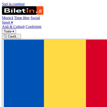
Sari la conținut
Muzică
Timp liber
Social
Sport
▾
Artă & Cultură
Conferințe
Toate
▾
Caută…