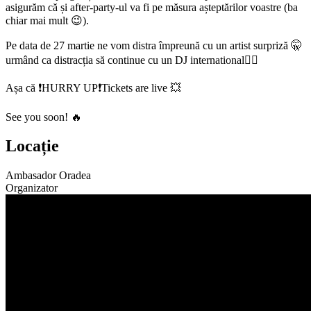
asigurăm că și after-party-ul va fi pe măsura așteptărilor voastre (ba
chiar mai mult 😉).
Pe data de 27 martie ne vom distra împreună cu un artist surpriză 🤫
urmând ca distracția să continue cu un DJ international😮‍💨
Așa că ❗️HURRY UP❗️Tickets are live 💥
See you soon! 🔥
Locație
Ambasador Oradea
Organizator