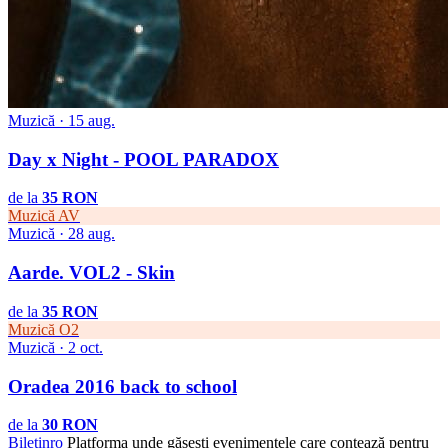
Muzică · 15 aug.
Day x Night - POOL PARADOX
de la
35 RON
Muzică
AV
Muzică · 28 aug.
Aarde. VOL2 - Skin
de la
35 RON
Muzică
O2
Muzică · 2 oct.
Oradea 2016 back to school
de la
30 RON
Biletin
ro
Platforma unde găsești evenimentele care contează pentru