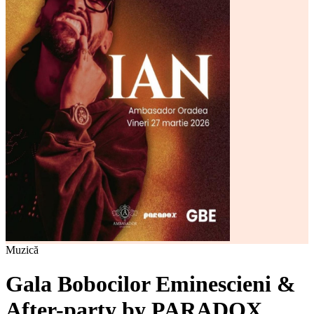
Muzică
Gala Bobocilor Eminescieni &
After-party by PARADOX