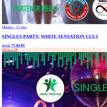
Música · 15 ago.
SINGLES PARTY: WHITE SENSATION CLUJ
desde
75 RON
Música
SP