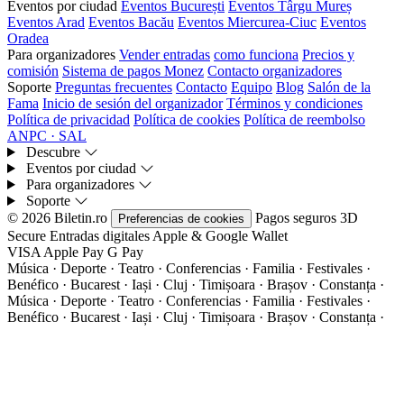
Eventos por ciudad
Eventos București
Eventos Târgu Mureș
Eventos Arad
Eventos Bacău
Eventos Miercurea-Ciuc
Eventos
Oradea
Para organizadores
Vender entradas
como funciona
Precios y
comisión
Sistema de pagos Monez
Contacto organizadores
Soporte
Preguntas frecuentes
Contacto
Equipo
Blog
Salón de la
Fama
Inicio de sesión del organizador
Términos y condiciones
Política de privacidad
Política de cookies
Política de reembolso
ANPC · SAL
Descubre
Eventos por ciudad
Para organizadores
Soporte
© 2026 Biletin.ro
Pagos seguros
3D
Preferencias de cookies
Secure
Entradas digitales
Apple & Google Wallet
VISA
Apple Pay
G
Pay
Música · Deporte · Teatro · Conferencias · Familia · Festivales ·
Benéfico · Bucarest · Iași · Cluj · Timișoara · Brașov · Constanța ·
Música · Deporte · Teatro · Conferencias · Familia · Festivales ·
Benéfico · Bucarest · Iași · Cluj · Timișoara · Brașov · Constanța ·