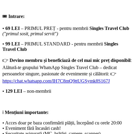
🎟
Intrare:
•
69 LEI
– PRIMUL PREȚ - pentru membrii
Singles Travel Club
("primul sosit, primul servit")
•
99 LEI
– PRIMUL STANDARD - pentru membrii
Singles
Travel Club
👉
Devino membru și beneficiază de cel mai mic preț disponibil
:
Alătură-te grupului WhatsApp Singles Travel Club – dedicat
persoanelor singure, pasionate de evenimente și călătorii: 👉
https://chat.whatsapp.com/IH7C8mQ9ttUGSymk8S167J
•
129 LEI
– non-membrii
ℹ️
Mențiuni importante:
• Acces doar pe baza confirmării plății, începând cu orele 20:00
• Eveniment fără încasări cash!
• Securitate asigurată (MC, brățări, camere, scanner)