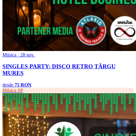
Música · 28 nov.
SINGLES PARTY: DISCO RETRO TÂRGU
MUREȘ
desde
75 RON
Música
SP