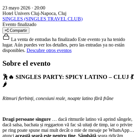
23 mayo 2026 · 20:00
Hotel Univers
Cluj-Napoca, Cluj
SINGLES (SINGLES TRAVEL CLUB)
Evento finalizado
Compartir
La venta de entradas ha finalizado
Este evento ya ha tenido
lugar. Aún puedes ver los detalles, pero las entradas ya no están
disponibles.
Descubre otros eventos
Sobre el evento
🕺🔥
SINGLES PARTY: SPICY LATINO – CLUJ
💃
🌶️
Ritmuri fierbinți, conexiuni reale, noapte latino fără frâne
Dragi persoane singure
… dacă ritmurile latino vă aprind sângele,
dacă salsa, bachata și reggaeton vă fac să uitați de timp, iar o privire
pe ring poate spune mai mult decât o mie de mesaje pe WhatsApp…
atunci
această seară este pentru tine
.
Sâmbătă
seara ridicăm