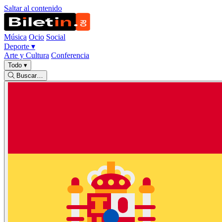
Saltar al contenido
Música
Ocio
Social
Deporte
▾
Arte y Cultura
Conferencia
Todo
▾
Buscar…