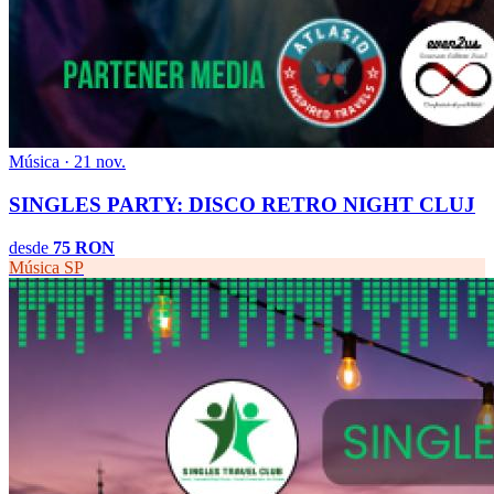
Música · 21 nov.
SINGLES PARTY: DISCO RETRO NIGHT CLUJ
desde
75 RON
Música
SP