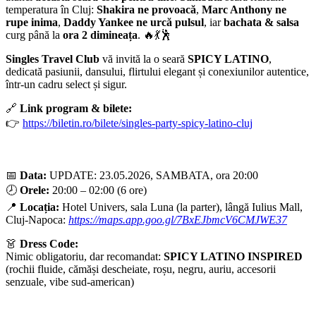
temperatura în Cluj:
Shakira ne provoacă
,
Marc Anthony ne
rupe inima
,
Daddy Yankee ne urcă pulsul
, iar
bachata & salsa
curg până la
ora 2 dimineața
. 🔥💃🕺
Singles Travel Club
vă invită la o seară
SPICY LATINO
,
dedicată pasiunii, dansului, flirtului elegant și conexiunilor autentice,
într-un cadru select și sigur.
🔗
Link program & bilete:
👉
https://biletin.ro/bilete/singles-party-spicy-latino-cluj
📅
Data:
UPDATE: 23.05.2026, SAMBATA, ora 20:00
🕗
Orele:
20:00 – 02:00 (6 ore)
📍
Locația:
Hotel Univers, sala Luna (la parter), lângă Iulius Mall,
Cluj-Napoca:
https://maps.app.goo.gl/7BxEJbmcV6CMJWE37
👗
Dress Code:
Nimic obligatoriu, dar recomandat:
SPICY LATINO INSPIRED
(rochii fluide, cămăși descheiate, roșu, negru, auriu, accesorii
senzuale, vibe sud-american)