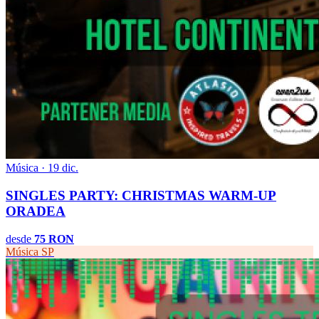
Música · 19 dic.
SINGLES PARTY: CHRISTMAS WARM-UP
ORADEA
desde
75 RON
Música
SP