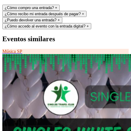
¿Cómo compro una entrada?
+
¿Cómo recibo mi entrada después de pagar?
+
¿Puedo devolver una entrada?
+
¿Cómo accedo al evento con la entrada digital?
+
Eventos similares
Música
SP