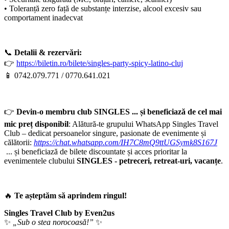
• Toleranță zero față de substanțe interzise, alcool excesiv sau
comportament inadecvat
📞
Detalii & rezervări:
👉
https://biletin.ro/bilete/singles-party-spicy-latino-cluj
📱 0742.079.771 / 0770.641.021
👉
Devin-o membru club
SINGLES ... și beneficiază de cel mai
mic preț disponibil
: Alătură-te grupului WhatsApp Singles Travel
Club – dedicat persoanelor singure, pasionate de evenimente și
călătorii:
https://chat.whatsapp.com/IH7C8mQ9ttUGSymk8S167J
... și beneficiază de bilete discountate și acces prioritar la
evenimentele clubului
SINGLES - petreceri, retreat-uri, vacanțe
.
🔥
Te așteptăm să aprindem ringul!
Singles Travel Club by Even2us
✨
„Sub o stea norocoasă!”
✨