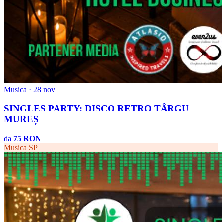
Musica · 28 nov
SINGLES PARTY: DISCO RETRO TÂRGU
MUREȘ
da
75 RON
Musica
SP