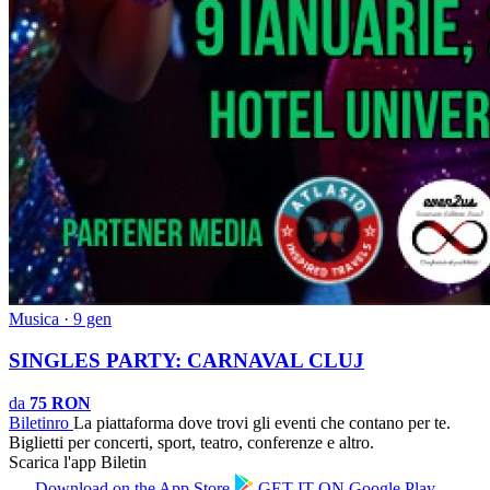
Musica · 9 gen
SINGLES PARTY: CARNAVAL CLUJ
da
75 RON
Biletin
ro
La piattaforma dove trovi gli eventi che contano per te.
Biglietti per concerti, sport, teatro, conferenze e altro.
Scarica l'app Biletin
Download on the
App Store
GET IT ON
Google Play