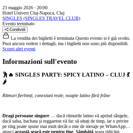
23 maggio 2026 · 20:00
Hotel Univers
Cluj-Napoca, Cluj
SINGLES (SINGLES TRAVEL CLUB)
Evento terminato
Condividi
La vendita dei biglietti è terminata
Questo evento si è già svolto.
Puoi ancora vedere i dettagli, ma i biglietti non sono più disponibili.
Scopri altri eventi
Informazioni sull'evento
🕺🔥
SINGLES PARTY: SPICY LATINO – CLUJ
💃
🌶️
Ritmuri fierbinți, conexiuni reale, noapte latino fără frâne
Dragi persoane singure
… dacă ritmurile latino vă aprind sângele,
dacă salsa, bachata și reggaeton vă fac să uitați de timp, iar o privire
pe ring poate spune mai mult decât o mie de mesaje pe WhatsApp…
atunci
această seară este pentru tine
.
Sâmbătă
seara ridicăm