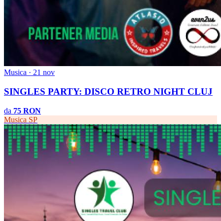
Musica · 21 nov
SINGLES PARTY: DISCO RETRO NIGHT CLUJ
da
75 RON
Musica
SP