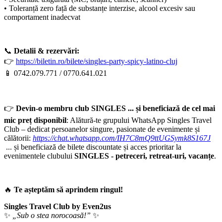
• Toleranță zero față de substanțe interzise, alcool excesiv sau
comportament inadecvat
📞
Detalii & rezervări:
👉
https://biletin.ro/bilete/singles-party-spicy-latino-cluj
📱 0742.079.771 / 0770.641.021
👉
Devin-o membru club
SINGLES ... și beneficiază de cel mai
mic preț disponibil
: Alătură-te grupului WhatsApp Singles Travel
Club – dedicat persoanelor singure, pasionate de evenimente și
călătorii:
https://chat.whatsapp.com/IH7C8mQ9ttUGSymk8S167J
... și beneficiază de bilete discountate și acces prioritar la
evenimentele clubului
SINGLES - petreceri, retreat-uri, vacanțe
.
🔥
Te așteptăm să aprindem ringul!
Singles Travel Club by Even2us
✨
„Sub o stea norocoasă!”
✨