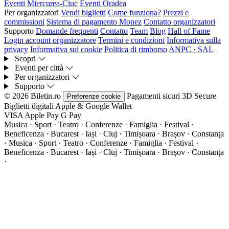
Eventi Miercurea-Ciuc
Eventi Oradea
Per organizzatori
Vendi biglietti
Come funziona?
Prezzi e
commissioni
Sistema di pagamento Monez
Contatto organizzatori
Supporto
Domande frequenti
Contatto
Team
Blog
Hall of Fame
Login account organizzatore
Termini e condizioni
Informativa sulla
privacy
Informativa sui cookie
Politica di rimborso
ANPC · SAL
Scopri
Eventi per città
Per organizzatori
Supporto
© 2026 Biletin.ro
Pagamenti sicuri
3D Secure
Preferenze cookie
Biglietti digitali
Apple & Google Wallet
VISA
Apple Pay
G
Pay
Musica · Sport · Teatro · Conferenze · Famiglia · Festival ·
Beneficenza · Bucarest · Iași · Cluj · Timișoara · Brașov · Constanța
·
Musica · Sport · Teatro · Conferenze · Famiglia · Festival ·
Beneficenza · Bucarest · Iași · Cluj · Timișoara · Brașov · Constanța
·