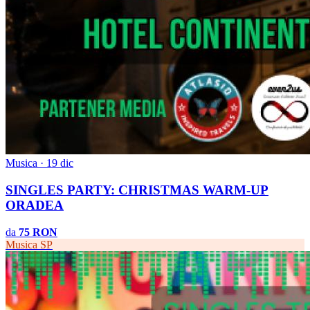
Musica · 19 dic
SINGLES PARTY: CHRISTMAS WARM-UP
ORADEA
da
75 RON
Musica
SP