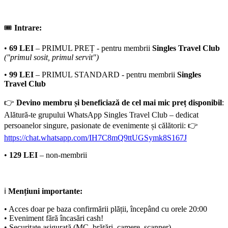
🎟
Intrare:
•
69 LEI
– PRIMUL PREȚ - pentru membrii
Singles Travel Club
("primul sosit, primul servit")
•
99 LEI
– PRIMUL STANDARD - pentru membrii
Singles
Travel Club
👉
Devino membru și beneficiază de cel mai mic preț disponibil
:
Alătură-te grupului WhatsApp Singles Travel Club – dedicat
persoanelor singure, pasionate de evenimente și călătorii: 👉
https://chat.whatsapp.com/IH7C8mQ9ttUGSymk8S167J
•
129 LEI
– non-membrii
ℹ️
Mențiuni importante:
• Acces doar pe baza confirmării plății, începând cu orele 20:00
• Eveniment fără încasări cash!
• Securitate asigurată (MC, brățări, camere, scanner)