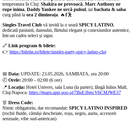
temperatura în Cluj:
Shakira ne provoacă
,
Marc Anthony ne
rupe inima
,
Daddy Yankee ne urcă pulsul
, iar
bachata & salsa
curg până la
ora 2 dimineața
. 🔥💃🕺
Singles Travel Club
vă invită la o seară
SPICY LATINO
,
dedicată pasiunii, dansului, flirtului elegant și conexiunilor autentice,
într-un cadru select și sigur.
🔗
Link program & bilete:
👉
https://biletin.ro/bilete/singles-party-spicy-latino-cluj
📅
Data:
UPDATE: 23.05.2026, SAMBATA, ora 20:00
🕗
Orele:
20:00 – 02:00 (6 ore)
📍
Locația:
Hotel Univers, sala Luna (la parter), lângă Iulius Mall,
Cluj-Napoca:
https://maps.app.goo.gl/7BxEJbmcV6CMJWE37
👗
Dress Code:
Nimic obligatoriu, dar recomandat:
SPICY LATINO INSPIRED
(rochii fluide, cămăși descheiate, roșu, negru, auriu, accesorii
senzuale, vibe sud-american)