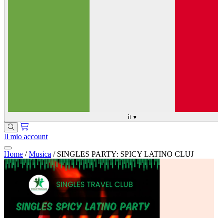
it
▾
Il mio account
Home
/
Musica
/
SINGLES PARTY: SPICY LATINO CLUJ