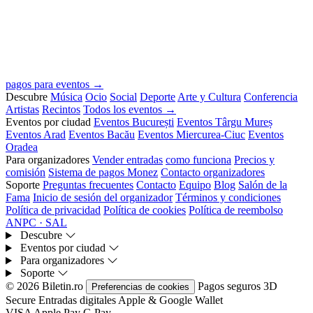
pagos para eventos →
Descubre
Música
Ocio
Social
Deporte
Arte y Cultura
Conferencia
Artistas
Recintos
Todos los eventos →
Eventos por ciudad
Eventos București
Eventos Târgu Mureș
Eventos Arad
Eventos Bacău
Eventos Miercurea-Ciuc
Eventos
Oradea
Para organizadores
Vender entradas
como funciona
Precios y
comisión
Sistema de pagos Monez
Contacto organizadores
Soporte
Preguntas frecuentes
Contacto
Equipo
Blog
Salón de la
Fama
Inicio de sesión del organizador
Términos y condiciones
Política de privacidad
Política de cookies
Política de reembolso
ANPC · SAL
Descubre
Eventos por ciudad
Para organizadores
Soporte
© 2026 Biletin.ro
Pagos seguros
3D
Preferencias de cookies
Secure
Entradas digitales
Apple & Google Wallet
VISA
Apple Pay
G
Pay