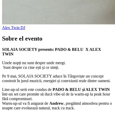
Alex Twin
DJ
Sobre el evento
SOLAIA SOCIETY presents: PADO & BELU X ALEX
TWIN
Unele nopți nu sunt despre unde mergi.
Sunt despre cu cine ești și ce simți.
Pe 9 mai, SOLAIA SOCIETY aduce în Târgoviște un concept
construit în jurul muzicii, energiei și conexiunii reale dintre oameni.
Line-up-ul serii este condus de
PADO & BELU și ALEX TWIN
într-un set care promite să ducă vibe-ul de la warm-up la peak hour
fără compromisuri.
Warm-up-ul va fi asigurat de
Andrew
, pregătind atmosfera pentru o
noapte care evoluează natural, track cu track.