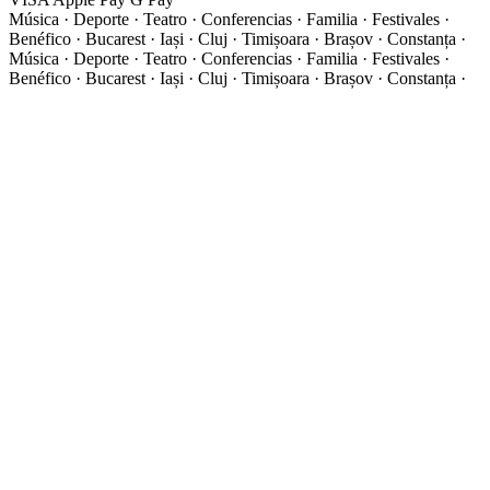
Música · Deporte · Teatro · Conferencias · Familia · Festivales ·
Benéfico · Bucarest · Iași · Cluj · Timișoara · Brașov · Constanța ·
Música · Deporte · Teatro · Conferencias · Familia · Festivales ·
Benéfico · Bucarest · Iași · Cluj · Timișoara · Brașov · Constanța ·