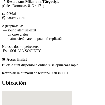
📍
Restaurant Milenium, Târgoviște
(Calea Domnească, Nr. 171)
📅
9 Mai
⏰
Start: 22:30
Așteaptă-te la:
— sound atent selectat
— un crowd ales
— o atmosferă care nu poate fi replicată
Nu este doar o petrecere.
Este SOLAIA SOCIETY.
🎟
Acces limitat
Biletele sunt disponibile online și se epuizează rapid.
Rezervari la numarul de telefon-0730340001
Ubicación