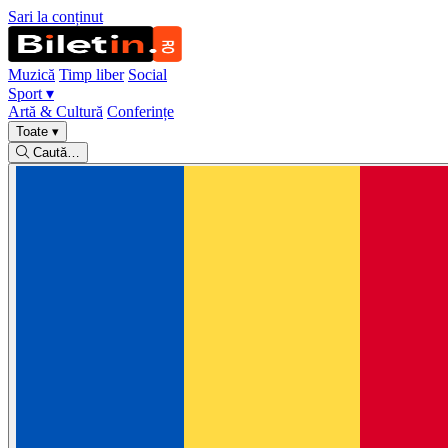
Sari la conținut
Muzică
Timp liber
Social
Sport
▾
Artă & Cultură
Conferințe
Toate
▾
Caută…