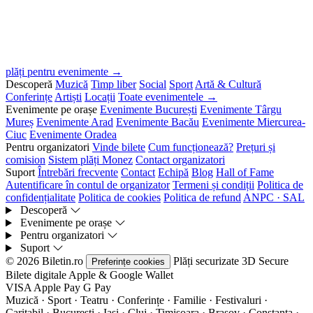
plăți pentru evenimente →
Descoperă
Muzică
Timp liber
Social
Sport
Artă & Cultură
Conferințe
Artiști
Locații
Toate evenimentele →
Evenimente pe orașe
Evenimente București
Evenimente Târgu
Mureș
Evenimente Arad
Evenimente Bacău
Evenimente Miercurea-
Ciuc
Evenimente Oradea
Pentru organizatori
Vinde bilete
Cum funcționează?
Prețuri și
comision
Sistem plăți Monez
Contact organizatori
Suport
Întrebări frecvente
Contact
Echipă
Blog
Hall of Fame
Autentificare în contul de organizator
Termeni și condiții
Politica de
confidențialitate
Politica de cookies
Politica de refund
ANPC · SAL
Descoperă
Evenimente pe orașe
Pentru organizatori
Suport
© 2026 Biletin.ro
Plăți securizate
3D Secure
Preferințe cookies
Bilete digitale
Apple & Google Wallet
VISA
Apple Pay
G
Pay
Muzică · Sport · Teatru · Conferințe · Familie · Festivaluri ·
Caritabil · București · Iași · Cluj · Timișoara · Brașov · Constanța ·