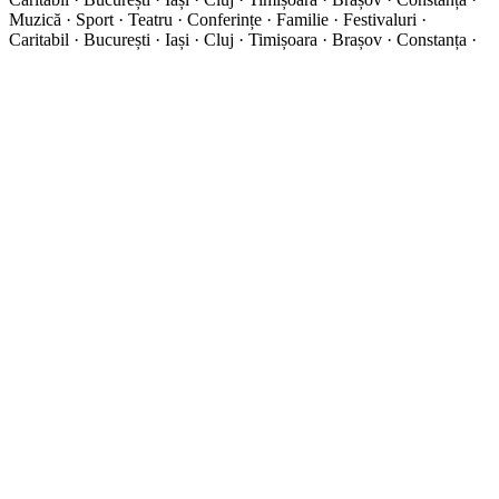
Muzică · Sport · Teatru · Conferințe · Familie · Festivaluri ·
Caritabil · București · Iași · Cluj · Timișoara · Brașov · Constanța ·