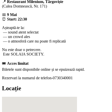
📍
Restaurant Milenium, Târgoviște
(Calea Domnească, Nr. 171)
📅
9 Mai
⏰
Start: 22:30
Așteaptă-te la:
— sound atent selectat
— un crowd ales
— o atmosferă care nu poate fi replicată
Nu este doar o petrecere.
Este SOLAIA SOCIETY.
🎟
Acces limitat
Biletele sunt disponibile online și se epuizează rapid.
Rezervari la numarul de telefon-0730340001
Locație