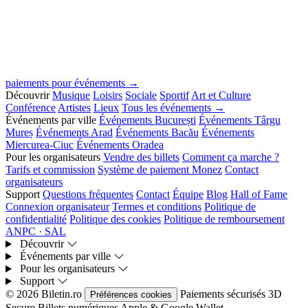
paiements pour événements →
Découvrir
Musique
Loisirs
Sociale
Sportif
Art et Culture
Conférence
Artistes
Lieux
Tous les événements →
Événements par ville
Événements București
Événements Târgu
Mureș
Événements Arad
Événements Bacău
Événements
Miercurea-Ciuc
Événements Oradea
Pour les organisateurs
Vendre des billets
Comment ça marche ?
Tarifs et commission
Système de paiement Monez
Contact
organisateurs
Support
Questions fréquentes
Contact
Équipe
Blog
Hall of Fame
Connexion organisateur
Termes et conditions
Politique de
confidentialité
Politique des cookies
Politique de remboursement
ANPC · SAL
Découvrir
Événements par ville
Pour les organisateurs
Support
© 2026 Biletin.ro
Paiements sécurisés
3D
Préférences cookies
Secure
Billets numériques
Apple & Google Wallet