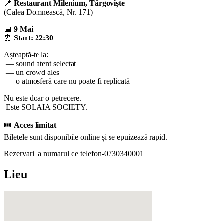
📍
Restaurant Milenium, Târgoviște
(Calea Domnească, Nr. 171)
📅
9 Mai
⏰
Start: 22:30
Așteaptă-te la:
— sound atent selectat
— un crowd ales
— o atmosferă care nu poate fi replicată
Nu este doar o petrecere.
Este SOLAIA SOCIETY.
🎟
Acces limitat
Biletele sunt disponibile online și se epuizează rapid.
Rezervari la numarul de telefon-0730340001
Lieu