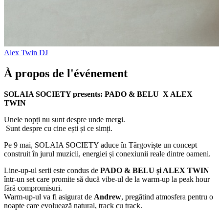
Alex Twin
DJ
À propos de l'événement
SOLAIA SOCIETY presents: PADO & BELU X ALEX
TWIN
Unele nopți nu sunt despre unde mergi.
Sunt despre cu cine ești și ce simți.
Pe 9 mai, SOLAIA SOCIETY aduce în Târgoviște un concept
construit în jurul muzicii, energiei și conexiunii reale dintre oameni.
Line-up-ul serii este condus de
PADO & BELU și ALEX TWIN
într-un set care promite să ducă vibe-ul de la warm-up la peak hour
fără compromisuri.
Warm-up-ul va fi asigurat de
Andrew
, pregătind atmosfera pentru o
noapte care evoluează natural, track cu track.