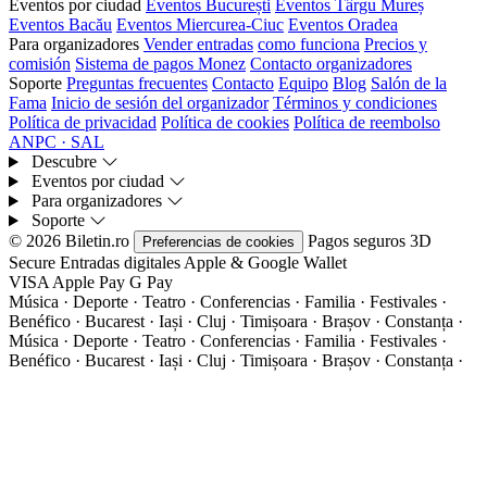
Eventos por ciudad
Eventos București
Eventos Târgu Mureș
Eventos Bacău
Eventos Miercurea-Ciuc
Eventos Oradea
Para organizadores
Vender entradas
como funciona
Precios y
comisión
Sistema de pagos Monez
Contacto organizadores
Soporte
Preguntas frecuentes
Contacto
Equipo
Blog
Salón de la
Fama
Inicio de sesión del organizador
Términos y condiciones
Política de privacidad
Política de cookies
Política de reembolso
ANPC · SAL
Descubre
Eventos por ciudad
Para organizadores
Soporte
© 2026 Biletin.ro
Pagos seguros
3D
Preferencias de cookies
Secure
Entradas digitales
Apple & Google Wallet
VISA
Apple Pay
G
Pay
Música · Deporte · Teatro · Conferencias · Familia · Festivales ·
Benéfico · Bucarest · Iași · Cluj · Timișoara · Brașov · Constanța ·
Música · Deporte · Teatro · Conferencias · Familia · Festivales ·
Benéfico · Bucarest · Iași · Cluj · Timișoara · Brașov · Constanța ·