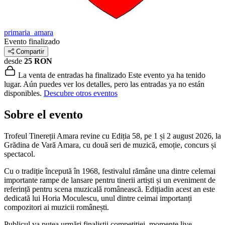
primaria_amara
Evento finalizado
Compartir
desde
25 RON
La venta de entradas ha finalizado
Este evento ya ha tenido
lugar. Aún puedes ver los detalles, pero las entradas ya no están
disponibles.
Descubre otros eventos
Sobre el evento
Trofeul Tinereții Amara revine cu Ediția 58, pe 1 și 2 august 2026, la
Grădina de Vară Amara, cu două seri de muzică, emoție, concurs și
spectacol.
Cu o tradiție începută în 1968, festivalul rămâne una dintre celemai
importante rampe de lansare pentru tinerii artiști și un eveniment de
referință pentru scena muzicală românească. Edițiadin acest an este
dedicată lui Horia Moculescu, unul dintre ceimai importanți
compozitori ai muzicii românești.
Publicul va putea urmări finaliștii competiției, momente live