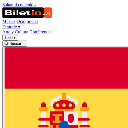
Saltar al contenido
Música
Ocio
Social
Deporte
▾
Arte y Cultura
Conferencia
Todo
▾
Buscar…