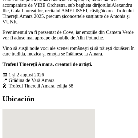
acompaniate de VIBE Orchestra, sub bagheta dirijoruluiAlexandru
Ilie, Gala Laureaților, recitalul AMELISSEI, câștigătoarea Trofeului
Tinereții Amara 2025, precum șiconcertele susținute de Antonia și
VUNK.
Evenimentul va fi prezentat de Cove, iar emoțiile din Camera Verde
vor fi aduse mai aproape de public de Alin Potinche.
Vino să susții noile voci ale scenei românești și să trăiești douăseri în
care tradiția, muzica și emoția se întâlnesc la Amara.
Trofeul Tinereții Amara, creatori de artiști.
📅 1 și 2 august 2026
📍 Grădina de Vară Amara
🎤 Trofeul Tinereții Amara, ediția 58
Ubicación