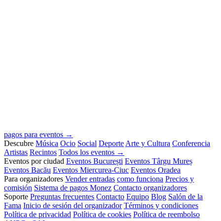
pagos para eventos →
Descubre
Música
Ocio
Social
Deporte
Arte y Cultura
Conferencia
Artistas
Recintos
Todos los eventos →
Eventos por ciudad
Eventos București
Eventos Târgu Mureș
Eventos Bacău
Eventos Miercurea-Ciuc
Eventos Oradea
Para organizadores
Vender entradas
como funciona
Precios y
comisión
Sistema de pagos Monez
Contacto organizadores
Soporte
Preguntas frecuentes
Contacto
Equipo
Blog
Salón de la
Fama
Inicio de sesión del organizador
Términos y condiciones
Política de privacidad
Política de cookies
Política de reembolso